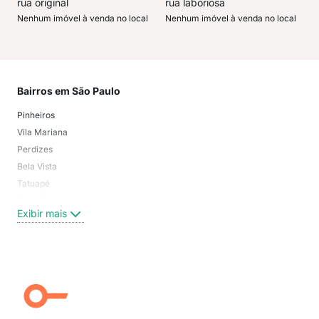
rua original
rua laboriosa
Nenhum imóvel à venda no local
Nenhum imóvel à venda no local
Bairros em São Paulo
Mai
Pinheiros
San
Vila Mariana
Moo
Perdizes
Bos
Bela Vista
Higi
Tatuapé
Vil
Brooklin
Exi
Exibir mais
Centro
Moema Pássaros
Jardim Paulista
Aclimação
Campo Belo
Ipiranga