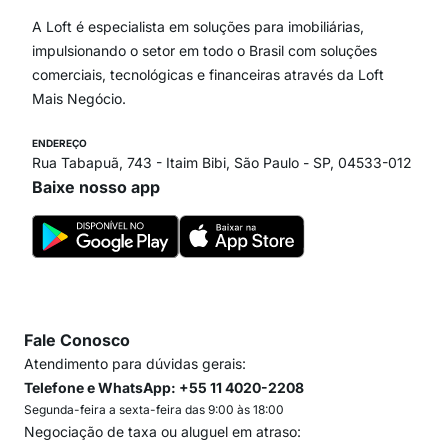
Vila Andrade
Paraíso
A Loft é especialista em soluções para imobiliárias,
Itaim Bibi
impulsionando o setor em todo o Brasil com soluções
comerciais, tecnológicas e financeiras através da Loft
Mais Negócio.
ENDEREÇO
Rua Tabapuã, 743 - Itaim Bibi, São Paulo - SP, 04533-012
Baixe nosso app
Fale Conosco
Atendimento para dúvidas gerais:
Telefone e WhatsApp: +55 11 4020-2208
Segunda-feira a sexta-feira das 9:00 às 18:00
Negociação de taxa ou aluguel em atraso: