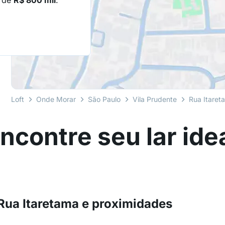
o de
R$ 800 mil
.
Loft
Onde Morar
São Paulo
Vila Prudente
Rua Itaret
ncontre seu lar ide
Rua Itaretama e proximidades