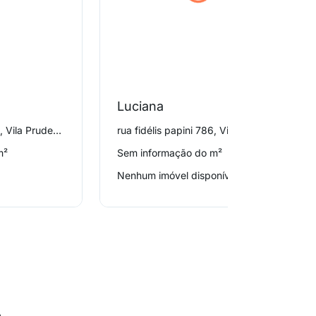
Luciana
rua fidélis papini 804, Vila Prudente
rua fidélis papini 786, Vila Prudente
m²
Sem informação do m²
Nenhum imóvel disponível
o