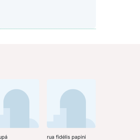
upá
rua fidélis papini