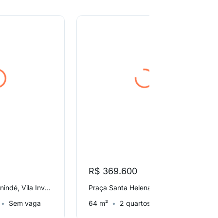
R$ 369.600
Rua Sertões de Canindé, Vila Invernada
Praça Santa Helena, Parque da Vila Prudente
Sem vaga
64 m²
2 quartos
Sem vaga