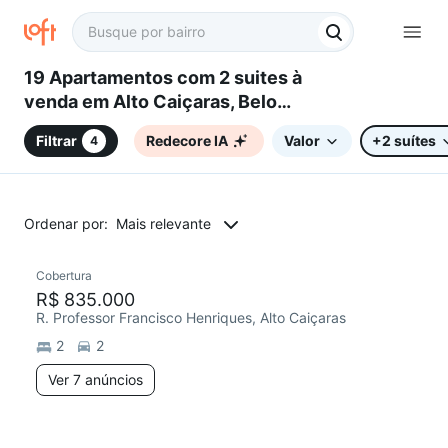
19 Apartamentos com 2 suites à
venda em Alto Caiçaras, Belo
Horizonte, MG
Filtrar
Redecore IA
Valor
+2 suítes
4
Ordenar por:
Mais relevante
7 anúncios
Cobertura
R$ 835.000
R. Professor Francisco Henriques, Alto Caiçaras
2
2
Ver 7 anúncios