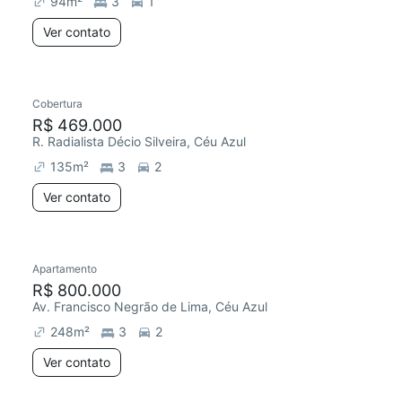
94
m²
3
1
Ver contato
Cobertura
R$ 469.000
R. Radialista Décio Silveira, Céu Azul
135
m²
3
2
Ver contato
Apartamento
Redecorar
R$ 800.000
Av. Francisco Negrão de Lima, Céu Azul
248
m²
3
2
Ver contato