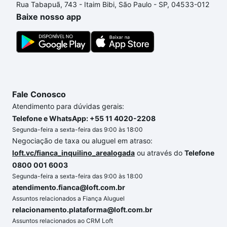
Rua Tabapuã, 743 - Itaim Bibi, São Paulo - SP, 04533-012
processo de compra, veja em nosso portal
quanto
Baixe nosso app
custa comprar um apartamento
e conte com a
gente para comprar o imóvel dos seus sonhos com
segurança e conforto. Loft, com você até as
chaves.
Fale Conosco
Atendimento para dúvidas gerais:
Telefone e WhatsApp: +55 11 4020-2208
Segunda-feira a sexta-feira das 9:00 às 18:00
Negociação de taxa ou aluguel em atraso:
loft.vc/fianca_inquilino_arealogada
ou através do
Telefone
0800 001 6003
Segunda-feira a sexta-feira das 9:00 às 18:00
atendimento.fianca@loft.com.br
Assuntos relacionados a Fiança Aluguel
relacionamento.plataforma@loft.com.br
Assuntos relacionados ao CRM Loft