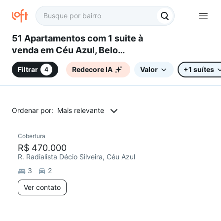
51 Apartamentos com 1 suite à
venda em Céu Azul, Belo
Horizonte, MG
Filtrar
Redecore IA
Valor
+1 suítes
4
Ordenar por:
Mais relevante
Cobertura
R$ 470.000
R. Radialista Décio Silveira, Céu Azul
3
2
Ver contato