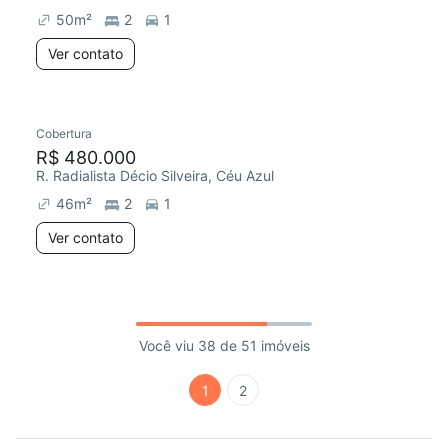
50
m²
2
1
Ver contato
Cobertura
R$ 480.000
R. Radialista Décio Silveira, Céu Azul
46
m²
2
1
Ver contato
Você viu 38 de 51 imóveis
1
2