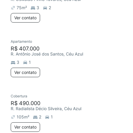
75
m²
3
2
Ver contato
Apartamento
Redecorar
R$ 407.000
R. Antônio José dos Santos, Céu Azul
3
1
Ver contato
Cobertura
Redecorar
R$ 490.000
R. Radialista Décio Silveira, Céu Azul
105
m²
2
1
Ver contato