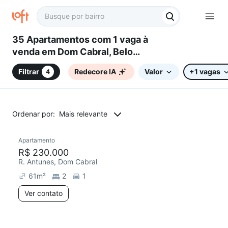
35 Apartamentos com 1 vaga à
venda em Dom Cabral, Belo
Horizonte, MG
Filtrar
Redecore IA
Valor
+1 vagas
4
Ordenar por:
Mais relevante
Apartamento
Redecorar
R$ 230.000
R. Antunes, Dom Cabral
61
m²
2
1
Ver contato