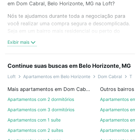
em Dom Cabral, Belo Horizonte, MG na Loft?
Nós te ajudamos durante toda a negociação para
você realizar uma compra segura e descomplicada.
Seja em um bairro mais residencial ou perto do
trabalho e do metrô, aqui você vai encontrar a
Exibir mais
oferta ideal de Apartamentos com 1 vaga à venda
em Dom Cabral, Belo Horizonte, MG para conquistar
seu sonho. Agende uma visita presencial ou por
Continue suas buscas em Belo Horizonte, MG
videochamada, é grátis, sem compromisso e você
ainda conta com mais de 46 mil corretores e
Loft
Apartamentos em Belo Horizonte
Dom Cabral
Tipo 
imobiliárias te ajudando na compra, venda ou troca
Mais apartamentos em Dom Cabral
de imóveis.
Apartamentos com 2 dormitórios
Apartamentos em 
Como escolher um imóvel?
Apartamentos com 3 dormitórios
Apartamentos em C
Use barra de busca no topo para pesquisar por
Apartamentos com 1 suíte
Apartamentos em I
ruas, bairros e até condomínios favoritos. Você
Apartamentos com 2 suítes
Apartamentos em P
também pode usar os filtros como quantidade de
quartos, suítes, com ou sem vaga de garagem para