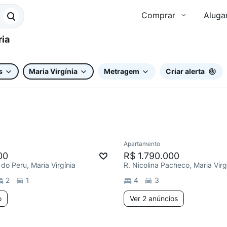
Comprar
Aluga
s
Maria Virgínia
Metragem
Criar alerta
Apartamento
ar
00
R$ 1.790.000
 do Peru, Maria Virgínia
R. Nicolina Pacheco, Maria Virg
2
1
4
3
o
Ver 2 anúncios
5 anúncios