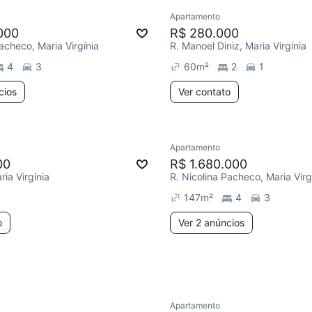
Apartamento
ar
Redecorar
000
R$ 280.000
acheco, Maria Virgínia
R. Manoel Diniz, Maria Virgínia
4
3
60
m²
2
1
cios
Ver contato
Apartamento
ar
Redecorar
00
R$ 1.680.000
ia Virgínia
R. Nicolina Pacheco, Maria Virg
147
m²
4
3
o
Ver 2 anúncios
Apartamento