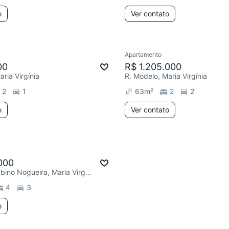
o
Ver contato
Apartamento
00
R$ 1.205.000
ria Virgínia
R. Modelo, Maria Virgínia
2
1
63
m²
2
2
o
Ver contato
000
R. Manoel Sabino Nogueira, Maria Virgínia
4
3
o