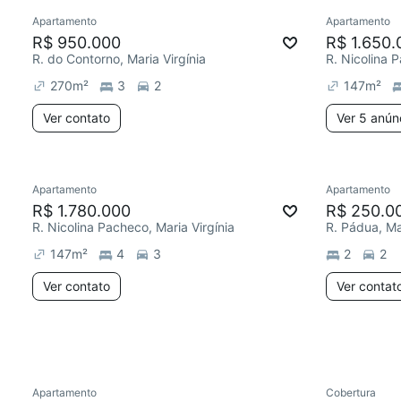
Apartamento
Apartamento
Chegou este mês
Redecor
R$ 950.000
R$ 1.650.
R. do Contorno, Maria Virgínia
R. Nicolina P
270
m²
3
2
147
m²
Ver contato
Ver 5 anún
Apartamento
Apartamento
Redecorar
Redecor
R$ 1.780.000
R$ 250.0
R. Nicolina Pacheco, Maria Virgínia
R. Pádua, Mar
147
m²
4
3
2
2
Ver contato
Ver contat
Apartamento
Cobertura