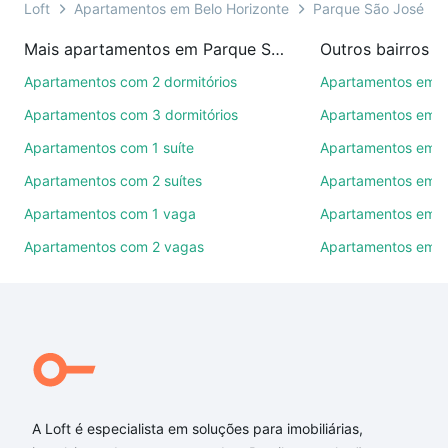
ou por videochamada, é grátis, sem compromisso e
Loft
Apartamentos em Belo Horizonte
Parque São José
você ainda conta com mais de 46 mil corretores e
Mais apartamentos em Parque São José
imobiliárias te ajudando na compra, venda ou troca
de imóveis.
Apartamentos com 2 dormitórios
Apartamentos em 
Apartamentos com 3 dormitórios
Apartamentos em C
Como escolher um imóvel?
Apartamentos com 1 suíte
Apartamentos em I
Use barra de busca no topo para pesquisar por
Apartamentos com 2 suítes
Apartamentos em P
ruas, bairros e até condomínios favoritos. Você
também pode usar os filtros como quantidade de
Apartamentos com 1 vaga
Apartamentos em J
quartos, suítes, com ou sem vaga de garagem para
Apartamentos com 2 vagas
Apartamentos em 
combinar perfeitamente com o preço, metragem e
comodidades, como piscina, academia, salão de
festas ou área verde e encontrar Apartamentos com
2 suites à venda em Parque São José, Belo
Horizonte, MG ideal para você na Loft.
Qual o preço de Apartamentos com 2 suites à
venda em Parque São José, Belo Horizonte, MG?
A Loft é especialista em soluções para imobiliárias,