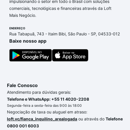
impulsionando o setor em todo o Brasil com soluções
Aqui na Loft temos a oferta ideal para você, com
comerciais, tecnológicas e financeiras através da Loft
Apartamentos com 2 suites à venda em Parque São
Mais Negócio.
José, Belo Horizonte, MG que custam a partir de R$
0 e com nossas opções de financiamento imobiliário
ENDEREÇO
as parcelas podem se adequar ao seu orçamento.
Rua Tabapuã, 743 - Itaim Bibi, São Paulo - SP, 04533-012
Se ainda tem alguma dúvida dos custos envolvidos
Baixe nosso app
no processo de compra, veja em nosso portal
quanto custa comprar um apartamento
e conte com
a gente para comprar o imóvel dos seus sonhos
com segurança e conforto. Loft, com você até as
chaves.
Fale Conosco
Atendimento para dúvidas gerais:
Telefone e WhatsApp: +55 11 4020-2208
Segunda-feira a sexta-feira das 9:00 às 18:00
Negociação de taxa ou aluguel em atraso:
loft.vc/fianca_inquilino_arealogada
ou através do
Telefone
0800 001 6003