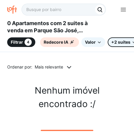
0 Apartamentos com 2 suites à
venda em Parque São José,
Belo Horizonte, MG
Filtrar
Redecore IA
Valor
+2 suítes
4
Ordenar por:
Mais relevante
Nenhum imóvel
encontrado :/