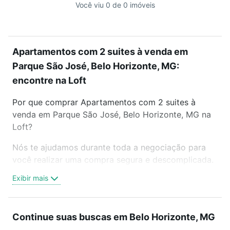
Você viu 0 de 0 imóveis
Apartamentos com 2 suites à venda em
Parque São José, Belo Horizonte, MG:
encontre na Loft
Por que comprar Apartamentos com 2 suites à
venda em Parque São José, Belo Horizonte, MG na
Loft?
Nós te ajudamos durante toda a negociação para
você realizar uma compra segura e descomplicada.
Seja em um bairro mais residencial ou perto do
Exibir mais
trabalho e do metrô, aqui você vai encontrar a
oferta ideal de Apartamentos com 2 suites à venda
em Parque São José, Belo Horizonte, MG para
Continue suas buscas em Belo Horizonte, MG
conquistar seu sonho. Agende uma visita presencial