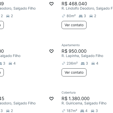
39
R$ 468.040
Deodoro, Salgado Filho
R. Lindolfo Deodoro, Salgado F
2
2
80
m²
3
2
o
Ver contato
Apartamento
00
R$ 950.000
Salgado Filho
R. Lapinha, Salgado Filho
3
4
236
m²
3
4
o
Ver contato
Cobertura
45
R$ 1.380.000
Deodoro, Salgado Filho
R. Guiricema, Salgado Filho
3
2
187
m²
4
3