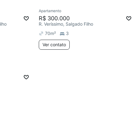
Apartamento
R$ 300.000
ilho
R. Veríssimo, Salgado Filho
70
m²
3
Ver contato