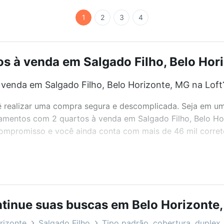
1
2
3
4
 à venda em Salgado Filho, Belo Hori
venda em Salgado Filho, Belo Horizonte, MG na Loft
realizar uma compra segura e descomplicada. Seja em um b
rtamentos com 2 quartos à venda em Salgado Filho, Belo H
 compromisso e você ainda conta com mais de 46 mil corret
bairros e até condomínios favoritos. Você também pode usa
com o preço, metragem e comodidades, como piscina, aca
tinue suas buscas em Belo Horizonte
 Belo Horizonte, MG ideal para você na Loft.
rizonte
Salgado Filho
Tipo padrão, cobertura, duplex, 