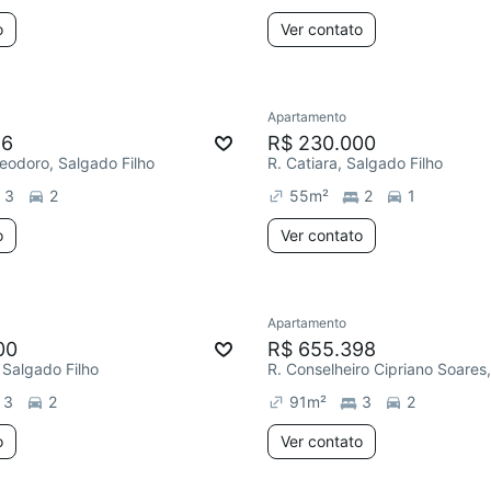
o
Ver contato
Apartamento
26
R$ 230.000
Deodoro, Salgado Filho
R. Catiara, Salgado Filho
3
2
55
m²
2
1
o
Ver contato
Apartamento
00
R$ 655.398
 Salgado Filho
3
2
91
m²
3
2
o
Ver contato