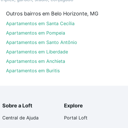
Outros bairros em Belo Horizonte, MG
Horizonte, MG que custam a partir de R$ 0 e com
Apartamentos em Santa Cecília
ma dúvida dos custos envolvidos no processo de
l dos seus sonhos com segurança e conforto. Loft,
Apartamentos em Pompeia
Apartamentos em Santo Antônio
Apartamentos em Liberdade
Apartamentos em Anchieta
Apartamentos em Buritis
Sobre a Loft
Explore
Central de Ajuda
Portal Loft