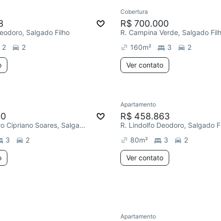
Cobertura
Redecorar
8
R$ 700.000
Deodoro, Salgado Filho
R. Campina Verde, Salgado Fil
2
2
160
m²
3
2
o
Ver contato
Apartamento
00
R$ 458.863
R. Conselheiro Cipriano Soares, Salgado Filho
R. Lindolfo Deodoro, Salgado F
3
2
80
m²
3
2
o
Ver contato
Apartamento