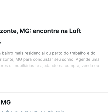
zonte, MG: encontre na Loft
?
airro mais residencial ou perto do trabalho e do
orizonte, MG para conquistar seu sonho. Agende uma
ores e imobiliárias te ajudando na compra, venda ou
r os filtros como quantidade de quartos, suítes, com
demia, salão de festas ou área verde e encontrar
, MG
triplex, garden, studio, conjugado