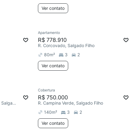
Ver contato
Apartamento
R$ 778.910
R. Corcovado, Salgado Filho
80
m²
3
2
Ver contato
Cobertura
R$ 750.000
R. Conselheiro Cipriano Soares, Salgado Filho
R. Campina Verde, Salgado Filho
140
m²
3
2
Ver contato