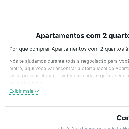
Apartamentos com 2 quartos
Por que comprar Apartamentos com 2 quartos à 
Nós te ajudamos durante toda a negociação para você 
metrô, aqui você vai encontrar a oferta ideal de Apa
visita presencial ou por videochamada, é grátis, sem
troca de imóveis.
Exibir mais
Como escolher um imóvel?
Use barra de busca no topo para pesquisar por ruas, 
ou sem vaga de garagem para combinar perfeitamente 
Con
Apartamentos com 2 quartos à venda em Salgado Filho,
Loft
Apartamentos em Belo Ho