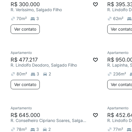
R$ 300.000
R$ 395.3
R. Veríssimo, Salgado Filho
R. Lindolfo 
70
m²
3
62
m²
Ver contato
Ver contat
Apartamento
Apartamento
R$ 477.217
R$ 950.0
R. Lindolfo Deodoro, Salgado Filho
R. Lapinha, 
80
m²
3
2
236
m²
Ver contato
Ver contat
Apartamento
Apartamento
R$ 645.000
R$ 452.6
R. Conselheiro Cipriano Soares, Salgado Filho
R. Lindolfo 
78
m²
3
2
77
m²