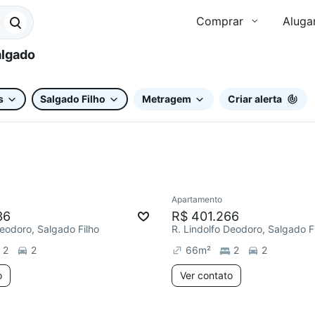
Comprar
Aluga
s
Salgado Filho
Metragem
Criar alerta
Apartamento
36
R$ 401.266
Deodoro, Salgado Filho
R. Lindolfo Deodoro, Salgado F
2
2
66
m²
2
2
o
Ver contato