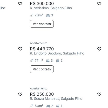
R$ 300.000
ilho
R. Veríssimo, Salgado Filho
70
m²
3
Ver contato
Apartamento
R$ 443.770
R. Lindolfo Deodoro, Salgado Filho
77
m²
3
2
Ver contato
Apartamento
R$ 250.000
R. Souza Menezes, Salgado Filho
50
m²
2
1