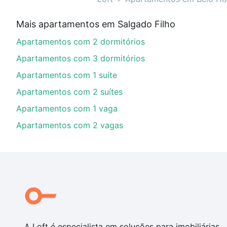
Qual o preço de Apartamentos com 2 quartos à 
Mais apartamentos em Salgado Filho
Aqui na Loft temos a oferta ideal para você, com Ap
Apartamentos com 2 dormitórios
nossas opções de financiamento imobiliário as parce
compra, veja em nosso portal
quanto custa comprar 
Apartamentos com 3 dormitórios
com você até as chaves.
Apartamentos com 1 suíte
Apartamentos com 2 suítes
Apartamentos com 1 vaga
Apartamentos com 2 vagas
A Loft é especialista em soluções para imobiliárias,