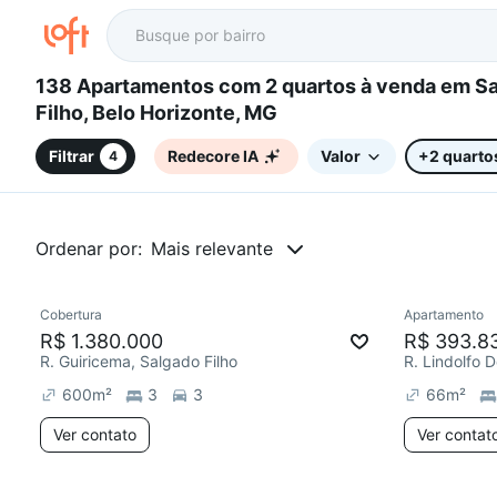
138 Apartamentos com 2 quartos à venda em Salgado
Filho, Belo Horizonte, MG
Filtrar
Redecore IA
Valor
+2 quarto
4
Ordenar por:
Mais relevante
Cobertura
Apartamento
R$ 1.380.000
R$ 393.8
R. Guiricema, Salgado Filho
R. Lindolfo 
600
m²
3
3
66
m²
Ver contato
Ver contat