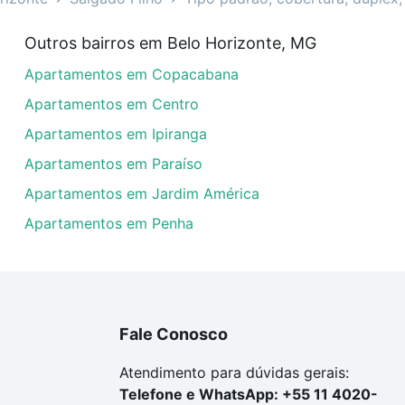
venda em Salgado Filho, Belo Horizonte, MG?
Outros bairros em Belo Horizonte, MG
artamentos com 2 quartos à venda em Salgado Filho, Belo 
Apartamentos em Copacabana
las podem se adequar ao seu orçamento. Se ainda tem algu
um apartamento
e conte com a gente para comprar o imóve
Apartamentos em Centro
Apartamentos em Ipiranga
Apartamentos em Paraíso
Apartamentos em Jardim América
Apartamentos em Penha
Fale Conosco
Atendimento para dúvidas gerais:
Telefone e WhatsApp: +55 11 4020-