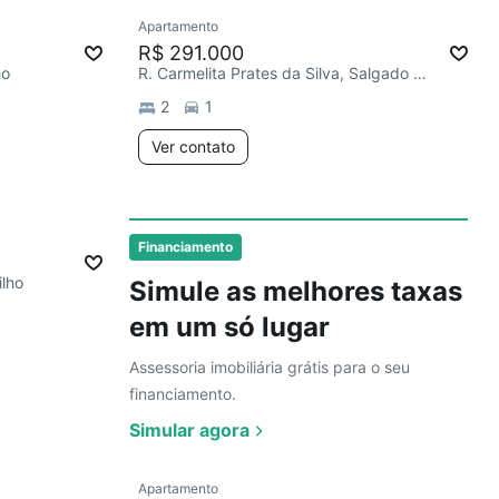
Ver
Apartamento
R$ 291.000
ho
R. Carmelita Prates da Silva, Salgado Filho
2
1
Ver contato
Ver
Financiamento
ilho
Simule as melhores taxas
em um só lugar
Assessoria imobiliária grátis para o seu
financiamento.
Simular agora
Ver
Apartamento