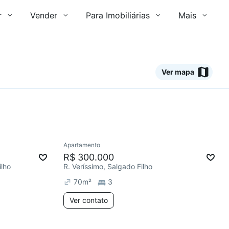
r
Vender
Para Imobiliárias
Mais
Ver mapa
Ver
Apartamento
Redecorar
R$ 300.000
ilho
R. Veríssimo, Salgado Filho
70
m²
3
Ver contato