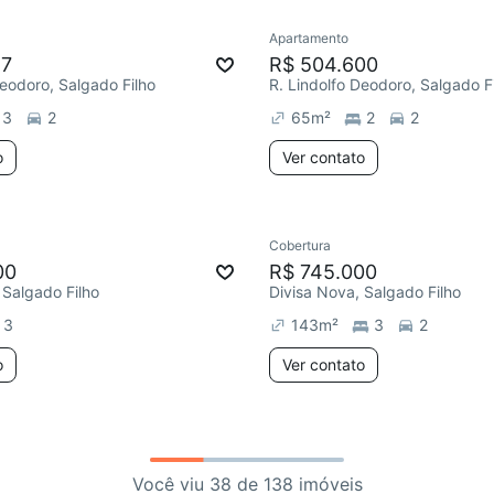
Apartamento
47
R$ 504.600
Deodoro, Salgado Filho
R. Lindolfo Deodoro, Salgado F
3
2
65
m²
2
2
o
Ver contato
Cobertura
00
R$ 745.000
 Salgado Filho
Divisa Nova, Salgado Filho
3
143
m²
3
2
o
Ver contato
Você viu 38 de 138 imóveis