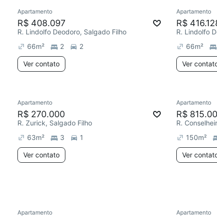
Apartamento
Apartamento
R$ 408.097
R$ 416.12
R. Lindolfo Deodoro, Salgado Filho
R. Lindolfo 
66
m²
2
2
66
m²
Ver contato
Ver contat
Apartamento
Apartamento
Redecorar
R$ 270.000
R$ 815.0
R. Zurick, Salgado Filho
63
m²
3
1
150
m²
Ver contato
Ver contat
Apartamento
Apartamento
Redecorar