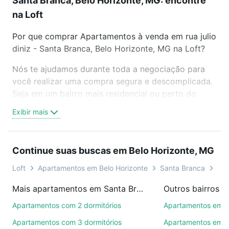
Santa Branca, Belo Horizonte, MG: encontre
na Loft
Por que comprar Apartamentos à venda em rua julio
diniz - Santa Branca, Belo Horizonte, MG na Loft?
Nós te ajudamos durante toda a negociação para
você realizar uma compra segura e descomplicada.
Seja em um bairro mais residencial ou perto do
trabalho e do metrô, aqui você vai encontrar a
Exibir mais
oferta ideal de Apartamentos à venda em rua julio
diniz - Santa Branca, Belo Horizonte, MG para
conquistar seu sonho. Agende uma visita presencial
Continue suas buscas em Belo Horizonte, MG
ou por videochamada, é grátis, sem compromisso e
você ainda conta com mais de 46 mil corretores e
Loft
Apartamentos em Belo Horizonte
Santa Branca
Tip
imobiliárias te ajudando na compra, venda ou troca
Mais apartamentos em Santa Branca
de imóveis.
Apartamentos com 2 dormitórios
Apartamentos em 
Como escolher um imóvel?
Apartamentos com 3 dormitórios
Apartamentos em C