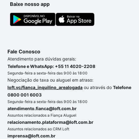
Baixe nosso app
portal
quanto custa comprar um apartamento
e
conte com a gente para comprar o imóvel dos seus
sonhos com segurança e conforto. Loft, com você
até as chaves.
Fale Conosco
Atendimento para dúvidas gerais:
Telefone e WhatsApp: +55 11 4020-2208
Segunda-feira a sexta-feira das 9:00 às 18:00
Negociação de taxa ou aluguel em atraso:
loft.vc/fianca_inquilino_arealogada
ou através do
Telefone
0800 001 6003
Segunda-feira a sexta-feira das 9:00 às 18:00
atendimento.fianca@loft.com.br
Assuntos relacionados a Fiança Aluguel
relacionamento.plataforma@loft.com.br
Assuntos relacionados ao CRM Loft
imprensa@loft.com.br