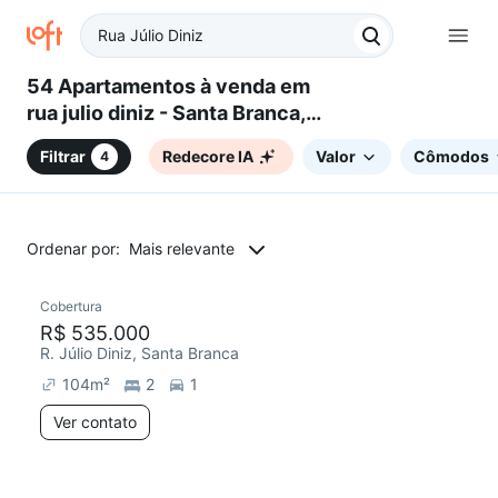
54 Apartamentos à venda em
rua julio diniz - Santa Branca,
Belo Horizonte, MG
Filtrar
Redecore IA
Valor
Cômodos
4
Ordenar por:
Mais relevante
Cobertura
Redecorar
Chegou este mês
R$ 535.000
R. Júlio Diniz, Santa Branca
104
m²
2
1
Ver contato