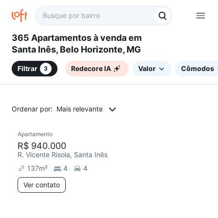
365 Apartamentos à venda em
Santa Inês, Belo Horizonte, MG
Filtrar
Redecore IA
Valor
Cômodos
3
Ordenar por:
Mais relevante
Apartamento
Redecorar
R$ 940.000
R. Vicente Risola, Santa Inês
137
m²
4
4
Ver contato
19 anúncios