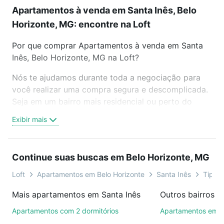
Apartamentos à venda em Santa Inês, Belo
Horizonte, MG: encontre na Loft
Por que comprar Apartamentos à venda em Santa
Inês, Belo Horizonte, MG na Loft?
Nós te ajudamos durante toda a negociação para
você realizar uma compra segura e descomplicada.
Seja em um bairro mais residencial ou perto do
trabalho e do metrô, aqui você vai encontrar a
Exibir mais
oferta ideal de Apartamentos à venda em Santa
Inês, Belo Horizonte, MG para conquistar seu sonho.
Agende uma visita presencial ou por videochamada,
Continue suas buscas em Belo Horizonte, MG
é grátis, sem compromisso e você ainda conta com
mais de 46 mil corretores e imobiliárias te ajudando
Loft
Apartamentos em Belo Horizonte
Santa Inês
Tipo p
na compra, venda ou troca de imóveis.
Mais apartamentos em Santa Inês
Como escolher um imóvel?
Apartamentos com 2 dormitórios
Apartamentos em 