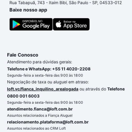
Rua Tabapuã, 743 - Itaim Bibi, São Paulo - SP, 04533-012
custa comprar um apartamento
e conte com a
Baixe nosso app
gente para comprar o imóvel dos seus sonhos com
segurança e conforto. Loft, com você até as
chaves.
Fale Conosco
Atendimento para dúvidas gerais:
Telefone e WhatsApp: +55 11 4020-2208
Segunda-feira a sexta-feira das 9:00 às 18:00
Negociação de taxa ou aluguel em atraso:
loft.vc/fianca_inquilino_arealogada
ou através do
Telefone
0800 001 6003
Segunda-feira a sexta-feira das 9:00 às 18:00
atendimento.fianca@loft.com.br
Assuntos relacionados a Fiança Aluguel
relacionamento.plataforma@loft.com.br
Assuntos relacionados ao CRM Loft