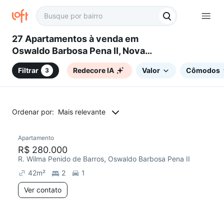
27 Apartamentos à venda em
Oswaldo Barbosa Pena II, Nova
Lima, MG
Filtrar
Redecore IA
Valor
Cômodos
3
Ordenar por:
Mais relevante
Apartamento
Redecorar
R$ 280.000
R. Wilma Penido de Barros, Oswaldo Barbosa Pena II
42
m²
2
1
Ver contato