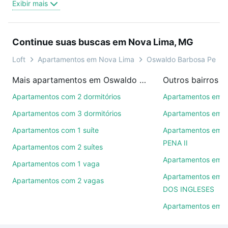
Exibir mais
oferta ideal de Apartamentos à venda em Oswaldo
Barbosa Pena II, Nova Lima, MG para conquistar seu
sonho. Agende uma visita presencial ou por
Continue suas buscas em Nova Lima, MG
videochamada, é grátis, sem compromisso e você
ainda conta com mais de 46 mil corretores e
Loft
Apartamentos em Nova Lima
Oswaldo Barbosa Pena I
imobiliárias te ajudando na compra, venda ou troca
Mais apartamentos em Oswaldo Barbosa Pena II
Outros bairros 
de imóveis.
Apartamentos com 2 dormitórios
Apartamentos em 
Como escolher um imóvel?
Apartamentos com 3 dormitórios
Apartamentos em 
Use barra de busca no topo para pesquisar por
Apartamentos com 1 suíte
Apartamentos em
ruas, bairros e até condomínios favoritos. Você
PENA II
Apartamentos com 2 suítes
também pode usar os filtros como quantidade de
quartos, suítes, com ou sem vaga de garagem para
Apartamentos em I
Apartamentos com 1 vaga
combinar perfeitamente com o preço, metragem e
Apartamentos em 
Apartamentos com 2 vagas
comodidades, como piscina, academia, salão de
DOS INGLESES
festas ou área verde e encontrar Apartamentos à
Apartamentos em 
venda em Oswaldo Barbosa Pena II, Nova Lima, MG
ideal para você na Loft.