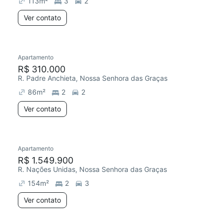
113
m²
3
2
Ver contato
Apartamento
Chegou este mês
R$ 310.000
R. Padre Anchieta, Nossa Senhora das Graças
86
m²
2
2
Ver contato
Apartamento
Redecorar
Chegou este mês
R$ 1.549.900
R. Nações Unidas, Nossa Senhora das Graças
154
m²
2
3
Ver contato