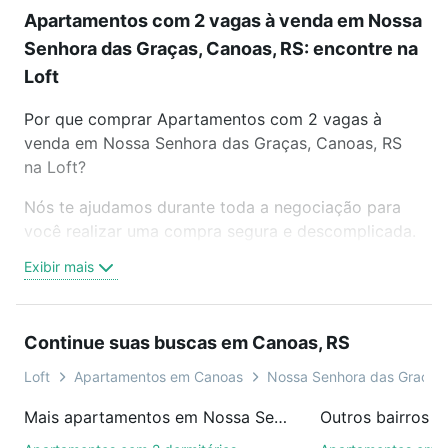
Apartamentos com 2 vagas à venda em Nossa
Senhora das Graças, Canoas, RS: encontre na
Loft
Por que comprar Apartamentos com 2 vagas à
venda em Nossa Senhora das Graças, Canoas, RS
na Loft?
Nós te ajudamos durante toda a negociação para
você realizar uma compra segura e descomplicada.
Seja em um bairro mais residencial ou perto do
Exibir mais
trabalho e do metrô, aqui você vai encontrar a
oferta ideal de Apartamentos com 2 vagas à venda
em Nossa Senhora das Graças, Canoas, RS para
Continue suas buscas em Canoas, RS
conquistar seu sonho. Agende uma visita presencial
ou por videochamada, é grátis, sem compromisso e
Loft
Apartamentos em Canoas
Nossa Senhora das Graças
você ainda conta com mais de 46 mil corretores e
Mais apartamentos em Nossa Senhora das Graças
Outros bairros 
imobiliárias te ajudando na compra, venda ou troca
de imóveis.