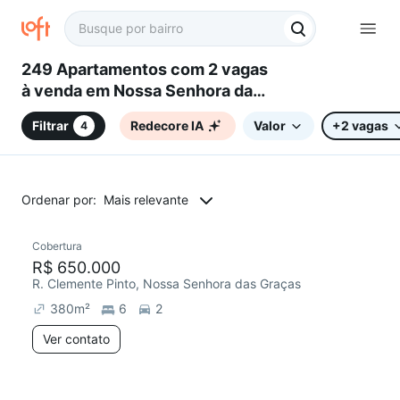
249 Apartamentos com 2 vagas
à venda em Nossa Senhora das
Graças, Canoas, RS
Filtrar
Redecore IA
Valor
+2 vagas
4
Ordenar por:
Mais relevante
Cobertura
Redecorar
Chegou este mês
R$ 650.000
R. Clemente Pinto, Nossa Senhora das Graças
380
m²
6
2
Ver contato