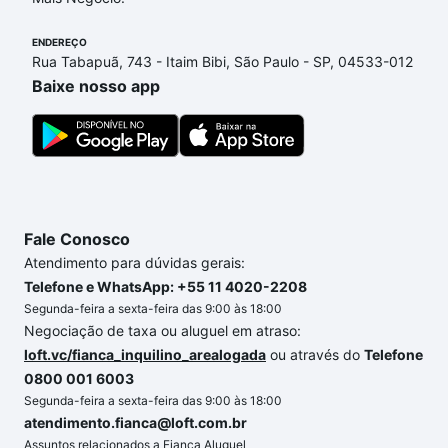
financiamento imobiliário as parcelas podem se
ENDEREÇO
adequar ao seu orçamento. Se ainda tem alguma
Rua Tabapuã, 743 - Itaim Bibi, São Paulo - SP, 04533-012
dúvida dos custos envolvidos no processo de
Baixe nosso app
compra, veja em nosso portal
quanto custa comprar
um apartamento
e conte com a gente para comprar
o imóvel dos seus sonhos com segurança e
conforto. Loft, com você até as chaves.
Fale Conosco
Atendimento para dúvidas gerais:
Telefone e WhatsApp: +55 11 4020-2208
Segunda-feira a sexta-feira das 9:00 às 18:00
Negociação de taxa ou aluguel em atraso:
loft.vc/fianca_inquilino_arealogada
ou através do
Telefone
0800 001 6003
Segunda-feira a sexta-feira das 9:00 às 18:00
atendimento.fianca@loft.com.br
Assuntos relacionados a Fiança Aluguel