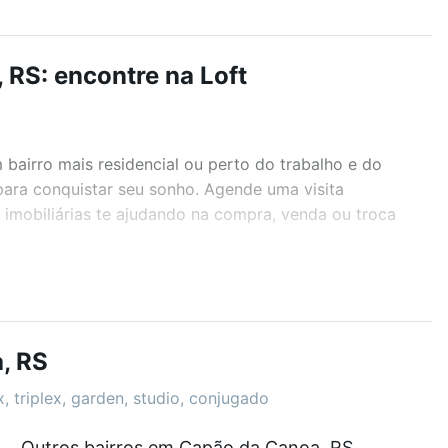
RS: encontre na Loft
airro mais residencial ou perto do trabalho e do
para conquistar seu sonho. Agende uma visita
imobiliárias te ajudando na compra, venda ou troca
r os filtros como quantidade de quartos, suítes, com
demia, salão de festas ou área verde e encontrar
, RS
, triplex, garden, studio, conjugado
Outros bairros em Capão da Canoa, RS