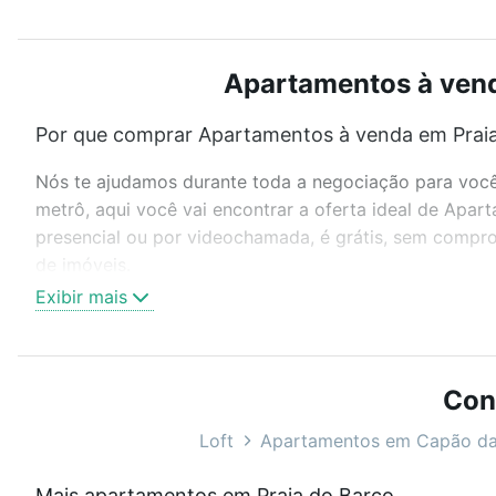
Apartamentos à vend
Por que comprar Apartamentos à venda em Praia
Nós te ajudamos durante toda a negociação para você 
metrô, aqui você vai encontrar a oferta ideal de Apa
presencial ou por videochamada, é grátis, sem compro
de imóveis.
Exibir mais
Como escolher um imóvel?
Use barra de busca no topo para pesquisar por ruas, 
ou sem vaga de garagem para combinar perfeitamente 
Con
Apartamentos à venda em Praia do Barco, Capão da Ca
Loft
Apartamentos em Capão d
Qual o preço de Apartamentos à venda em Praia
Mais apartamentos em Praia do Barco