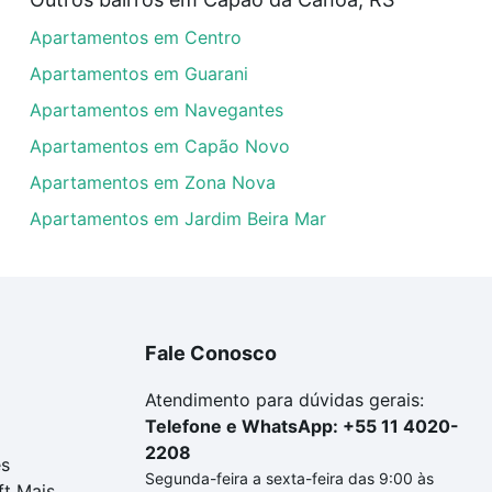
artamentos à venda em Praia do Barco, Capão da Canoa, R
Apartamentos em Centro
uar ao seu orçamento. Se ainda tem alguma dúvida dos cus
 com a gente para comprar o imóvel dos seus sonhos com s
Apartamentos em Guarani
Apartamentos em Navegantes
Apartamentos em Capão Novo
Apartamentos em Zona Nova
Apartamentos em Jardim Beira Mar
Fale Conosco
Atendimento para dúvidas gerais:
Telefone e WhatsApp: +55 11 4020-
2208
es
Segunda-feira a sexta-feira das 9:00 às
ft Mais