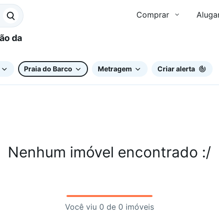
Comprar
Aluga
Praia do Barco
Metragem
Criar alerta
Nenhum imóvel encontrado :/
Você viu 0 de 0 imóveis