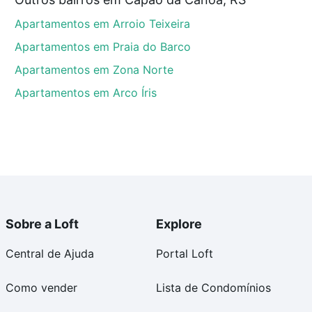
S que custam a partir de R$ 0 e com nossas opções de
Apartamentos em Arroio Teixeira
tos envolvidos no processo de compra, veja em nosso
egurança e conforto. Loft, com você até as chaves.
Apartamentos em Praia do Barco
Apartamentos em Zona Norte
Apartamentos em Arco Íris
Sobre a Loft
Explore
Central de Ajuda
Portal Loft
Como vender
Lista de Condomínios