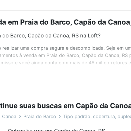
a em Praia do Barco, Capão da Canoa, 
 do Barco, Capão da Canoa, RS na Loft?
realizar uma compra segura e descomplicada. Seja em um b
rtamentos à venda em Praia do Barco, Capão da Canoa, RS 
misso e você ainda conta com mais de 46 mil corretores e 
bairros e até condomínios favoritos. Você também pode usa
com o preço, metragem e comodidades, como piscina, aca
tinue suas buscas em Capão da Canoa
noa, RS ideal para você na Loft.
a Canoa
Praia do Barco
Tipo padrão, cobertura, duplex
 do Barco, Capão da Canoa, RS?
Outros bairros em Capão da Canoa, RS