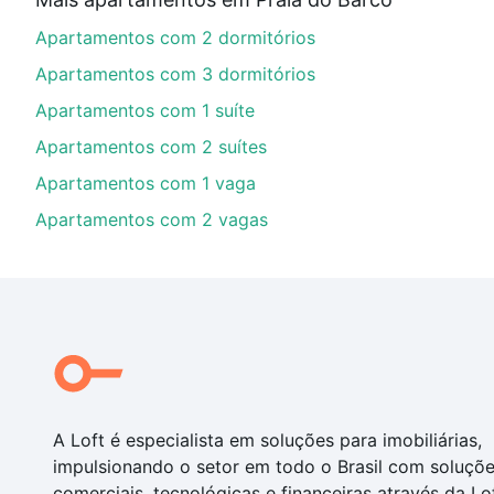
Aqui na Loft temos a oferta ideal para você, com Ap
Apartamentos com 2 dormitórios
financiamento imobiliário as parcelas podem se adeq
portal
quanto custa comprar um apartamento
e conte
Apartamentos com 3 dormitórios
Apartamentos com 1 suíte
Apartamentos com 2 suítes
Apartamentos com 1 vaga
Apartamentos com 2 vagas
A Loft é especialista em soluções para imobiliárias,
impulsionando o setor em todo o Brasil com soluçõ
comerciais, tecnológicas e financeiras através da Lo