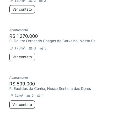
120
m²
2
2
Ver contato
Apartamento
Chegou este mês
R$ 1.270.000
R. Doutor Fernando Chagas de Carvalho, Nossa Senhora das Dores
178
m²
3
3
Ver contato
Apartamento
Redecorar
Chegou este mês
R$ 599.000
R. Euclides da Cunha, Nossa Senhora das Dores
74
m²
2
1
Ver contato