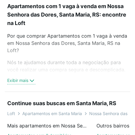
Apartamentos com 1 vaga à venda em Nossa
Senhora das Dores, Santa Maria, RS: encontre
na Loft
Por que comprar Apartamentos com 1 vaga à venda
em Nossa Senhora das Dores, Santa Maria, RS na
Loft?
Nós te ajudamos durante toda a negociação para
você realizar uma compra segura e descomplicada.
Seja em um bairro mais residencial ou perto do
Exibir mais
trabalho e do metrô, aqui você vai encontrar a
oferta ideal de Apartamentos com 1 vaga à venda
em Nossa Senhora das Dores, Santa Maria, RS para
Continue suas buscas em Santa Maria, RS
conquistar seu sonho. Agende uma visita presencial
ou por videochamada, é grátis, sem compromisso e
Loft
Apartamentos em Santa Maria
Nossa Senhora das Do
você ainda conta com mais de 46 mil corretores e
Mais apartamentos em Nossa Senhora das Dores
Outros bairros e
imobiliárias te ajudando na compra, venda ou troca
de imóveis.