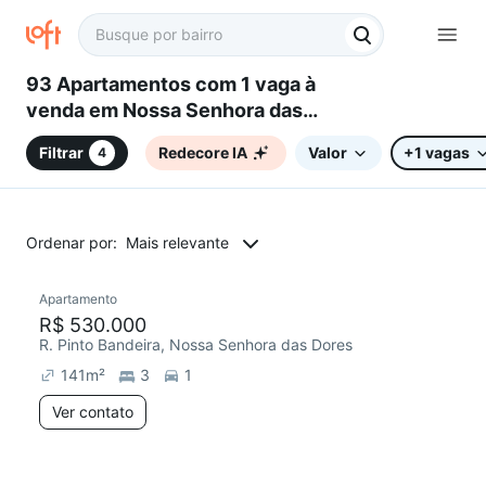
93 Apartamentos com 1 vaga à
venda em Nossa Senhora das
Dores, Santa Maria, RS
Filtrar
Redecore IA
Valor
+1 vagas
4
Ordenar por:
Mais relevante
Apartamento
Redecorar
Chegou este mês
R$ 530.000
R. Pinto Bandeira, Nossa Senhora das Dores
141
m²
3
1
Ver contato