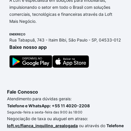
A Loft é especialista em soluções para imobiliárias,
financiamento imobiliário as parcelas podem se
impulsionando o setor em todo o Brasil com soluções
adequar ao seu orçamento. Se ainda tem alguma
comerciais, tecnológicas e financeiras através da Loft
dúvida dos custos envolvidos no processo de
Mais Negócio.
compra, veja em nosso portal
quanto custa comprar
um apartamento
e conte com a gente para comprar
ENDEREÇO
Rua Tabapuã, 743 - Itaim Bibi, São Paulo - SP, 04533-012
o imóvel dos seus sonhos com segurança e
Baixe nosso app
conforto. Loft, com você até as chaves.
Fale Conosco
Atendimento para dúvidas gerais:
Telefone e WhatsApp: +55 11 4020-2208
Segunda-feira a sexta-feira das 9:00 às 18:00
Negociação de taxa ou aluguel em atraso:
loft.vc/fianca_inquilino_arealogada
ou através do
Telefone