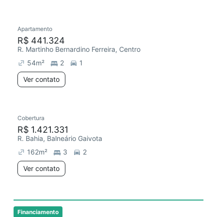
Apartamento
Chegou este mês
R$ 441.324
R. Martinho Bernardino Ferreira, Centro
54
m²
2
1
Ver contato
Cobertura
R$ 1.421.331
R. Bahia, Balneário Gaivota
162
m²
3
2
Ver contato
Financiamento