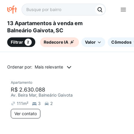
13 Apartamentos à venda em
Balneário Gaivota, SC
Filtrar
Redecore IA
Valor
Cômodos
2
Ordenar por:
Mais relevante
Apartamento
R$ 2.630.088
Av. Beira Mar, Balneário Gaivota
111
m²
3
2
Ver contato