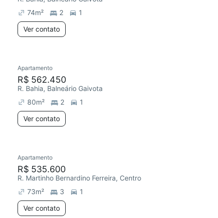
74
m²
2
1
Ver contato
Apartamento
Chegou este mês
R$ 562.450
R. Bahia, Balneário Gaivota
80
m²
2
1
Ver contato
Apartamento
Chegou este mês
R$ 535.600
R. Martinho Bernardino Ferreira, Centro
73
m²
3
1
Ver contato