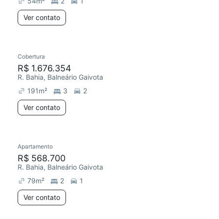
54
m²
2
1
Ver contato
Cobertura
Chegou este mês
R$ 1.676.354
R. Bahia, Balneário Gaivota
191
m²
3
2
Ver contato
Apartamento
Chegou este mês
R$ 568.700
R. Bahia, Balneário Gaivota
79
m²
2
1
Ver contato