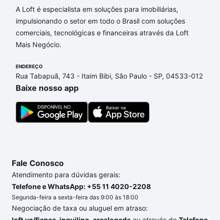
nossas opções de financiamento imobiliário as
A Loft é especialista em soluções para imobiliárias,
parcelas podem se adequar ao seu orçamento. Se
impulsionando o setor em todo o Brasil com soluções
ainda tem alguma dúvida dos custos envolvidos no
comerciais, tecnológicas e financeiras através da Loft
processo de compra, veja em nosso portal
quanto
Mais Negócio.
custa comprar um apartamento
e conte com a
gente para comprar o imóvel dos seus sonhos com
ENDEREÇO
Rua Tabapuã, 743 - Itaim Bibi, São Paulo - SP, 04533-012
segurança e conforto. Loft, com você até as
Baixe nosso app
chaves.
Fale Conosco
Atendimento para dúvidas gerais:
Telefone e WhatsApp: +55 11 4020-2208
Segunda-feira a sexta-feira das 9:00 às 18:00
Negociação de taxa ou aluguel em atraso:
loft.vc/fianca_inquilino_arealogada
ou através do
Telefone