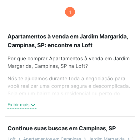
1
Apartamentos à venda em Jardim Margarida,
Campinas, SP: encontre na Loft
Por que comprar Apartamentos à venda em Jardim
Margarida, Campinas, SP na Loft?
Nós te ajudamos durante toda a negociação para
você realizar uma compra segura e descomplicada.
Seja em um bairro mais residencial ou perto do
trabalho e do metrô, aqui você vai encontrar a
Exibir mais
oferta ideal de Apartamentos à venda em Jardim
Margarida, Campinas, SP para conquistar seu sonho.
Agende uma visita presencial ou por videochamada,
Continue suas buscas em Campinas, SP
é grátis, sem compromisso e você ainda conta com
mais de 46 mil corretores e imobiliárias te ajudando
Loft
Apartamentos em Campinas
Jardim Margarida
Tip