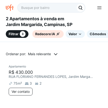
2 Apartamentos à venda em
Jardim Margarida, Campinas, SP
Filtrar
Redecore IA
Valor
Cômodos
3
Ordenar por:
Mais relevante
Apartamento
R$ 430.000
RUA FLORIANO FERNANDES LOPES, Jardim Margarida
75
m²
3
2
Ver contato