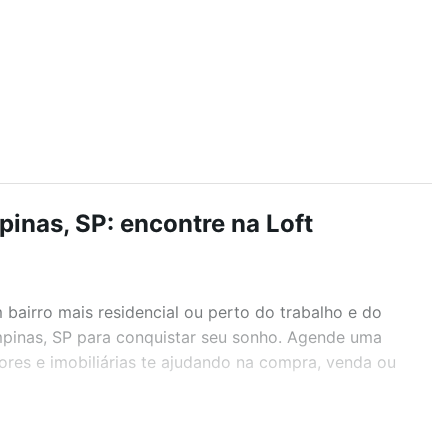
inas, SP: encontre na Loft
airro mais residencial ou perto do trabalho e do
mpinas, SP para conquistar seu sonho. Agende uma
ores e imobiliárias te ajudando na compra, venda ou