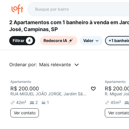
2 Apartamentos com 1 banheiro à venda em Jardim São
José, Campinas, SP
Filtrar
Redecore IA
Valor
+1 banhei
4
Ordenar por:
Mais relevante
Apartamento
Apartamento
Redecorar
Redecor
R$ 200.000
R$ 200.0
RUA MIGUEL JOÃO JORGE, Jardim São José
R. Miguel Jo
42
m²
2
1
45
m²
Ver contato
Ver contat