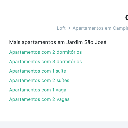
Use barra de busca no topo para pesquisar por ruas, 
ou sem vaga de garagem para combinar perfeitamente 
Apartamentos com 1 banheiro à venda em Jardim São J
Loft
Apartamentos em Campi
Qual o preço de Apartamentos com 1 banheiro à
Mais apartamentos em Jardim São José
Aqui na Loft temos a oferta ideal para você, com Ap
Apartamentos com 2 dormitórios
opções de financiamento imobiliário as parcelas pod
veja em nosso portal
quanto custa comprar um apart
Apartamentos com 3 dormitórios
até as chaves.
Apartamentos com 1 suíte
Apartamentos com 2 suítes
Apartamentos com 1 vaga
Apartamentos com 2 vagas