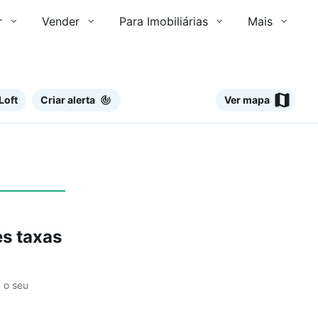
r
Vender
Para Imobiliárias
Mais
Loft
Criar alerta
Ver mapa
Ver
s taxas
a o seu