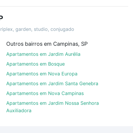
r os filtros como quantidade de quartos, suítes, com
demia, salão de festas ou área verde e encontrar
P
riplex, garden, studio, conjugado
Outros bairros em Campinas, SP
mpinas, SP que custam a partir de R$ 0 e com nossas
Apartamentos em Jardim Aurélia
ida dos custos envolvidos no processo de compra,
us sonhos com segurança e conforto. Loft, com você
Apartamentos em Bosque
Apartamentos em Nova Europa
Apartamentos em Jardim Santa Genebra
Apartamentos em Nova Campinas
Apartamentos em Jardim Nossa Senhora
Auxiliadora