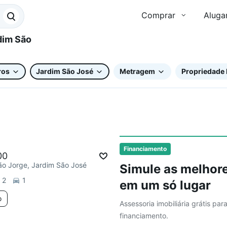
Comprar
Aluga
ros
Jardim São José
Metragem
Propriedade 
ar
Chegou este mês
Financiamento
00
ão Jorge, Jardim São José
Simule as melhore
2
1
em um só lugar
o
Assessoria imobiliária grátis par
financiamento.