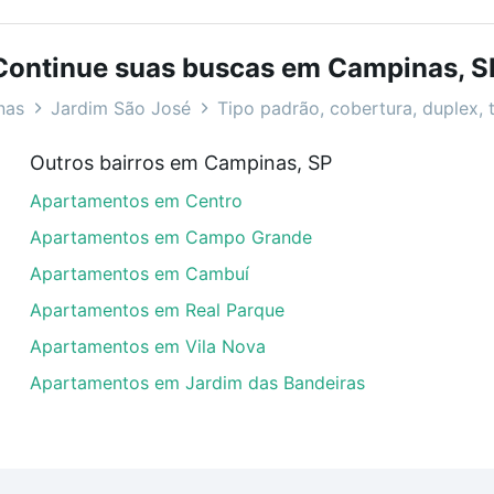
bairros e até condomínios favoritos. Você também pode usa
com o preço, metragem e comodidades, como piscina, aca
Continue suas buscas em Campinas, S
osé, Campinas, SP ideal para você na Loft.
nas
Jardim São José
Tipo padrão, cobertura, duplex, t
 venda em Jardim São José, Campinas, SP?
Outros bairros em Campinas, SP
artamentos com 1 banheiro à venda em Jardim São José, Ca
Apartamentos em Centro
em se adequar ao seu orçamento. Se ainda tem alguma dúv
amento
e conte com a gente para comprar o imóvel dos se
Apartamentos em Campo Grande
Apartamentos em Cambuí
Apartamentos em Real Parque
Apartamentos em Vila Nova
Apartamentos em Jardim das Bandeiras