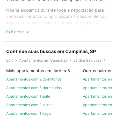
Nós te ajudamos durante toda a negociação para
você realizar uma compra segura e descomplicada.
Seja em um bairro mais residencial ou perto do
trabalho e do metrô, aqui você vai encontrar a
Exibir mais
oferta ideal de Apartamentos com 2 quartos à
venda em Jardim São José, Campinas, SP para
conquistar seu sonho. Agende uma visita presencial
Continue suas buscas em Campinas, SP
ou por videochamada, é grátis, sem compromisso e
você ainda conta com mais de 46 mil corretores e
Loft
Apartamentos em Campinas
Jardim São José
Tipo
imobiliárias te ajudando na compra, venda ou troca
Mais apartamentos em Jardim São José
Outros bairros 
de imóveis.
Apartamentos com 2 dormitórios
Apartamentos em C
Como escolher um imóvel?
Apartamentos com 3 dormitórios
Apartamentos em 
Use barra de busca no topo para pesquisar por
Apartamentos com 1 suíte
Apartamentos em 
ruas, bairros e até condomínios favoritos. Você
Apartamentos com 2 suítes
Apartamentos em R
também pode usar os filtros como quantidade de
quartos, suítes, com ou sem vaga de garagem para
Apartamentos com 1 vaga
Apartamentos em V