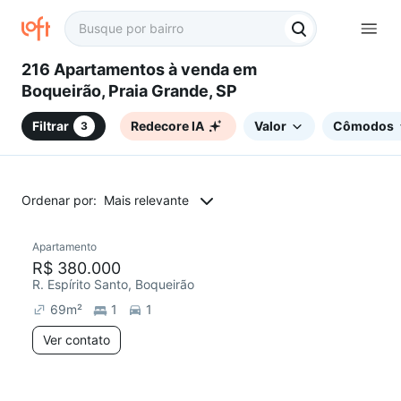
216 Apartamentos à venda em
Boqueirão, Praia Grande, SP
Filtrar
Redecore IA
Valor
Cômodos
3
Ordenar por:
Mais relevante
Apartamento
Chegou este mês
R$ 380.000
R. Espírito Santo, Boqueirão
69
m²
1
1
Ver contato