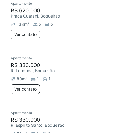
Apartamento
Chegou há 6 dias
R$ 620.000
Praça Guarani, Boqueirão
138
m²
2
2
Ver contato
Apartamento
Redecorar
Chegou este mês
R$ 330.000
R. Londrina, Boqueirão
80
m²
1
1
Ver contato
Apartamento
Redecorar
Chegou este mês
R$ 330.000
R. Espírito Santo, Boqueirão