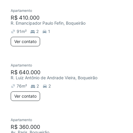
Apartamento
Chegou há 5 dias
R$ 410.000
R. Emancipador Paulo Fefin, Boqueirão
91
m²
2
1
Ver contato
Apartamento
Redecorar
R$ 640.000
R. Luiz Antônio de Andrade Vieira, Boqueirão
76
m²
2
2
Ver contato
Apartamento
Redecorar
Chegou este mês
R$ 360.000
Av. Paris, Boqueirão