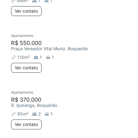
64
m²
1
1
Ver contato
Apartamento
Redecorar
Chegou há 6 dias
R$ 550.000
Praça Vereador Vital Muniz, Boqueirão
110
m²
1
1
Ver contato
Apartamento
Redecorar
R$ 370.000
R. Iporanga, Boqueirão
95
m²
2
1
Ver contato