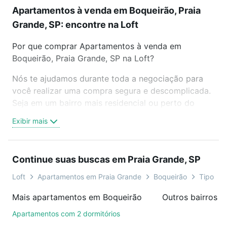
Apartamentos à venda em Boqueirão, Praia
Grande, SP: encontre na Loft
Por que comprar Apartamentos à venda em
Boqueirão, Praia Grande, SP na Loft?
Nós te ajudamos durante toda a negociação para
você realizar uma compra segura e descomplicada.
Seja em um bairro mais residencial ou perto do
trabalho e do metrô, aqui você vai encontrar a
Exibir mais
oferta ideal de Apartamentos à venda em
Boqueirão, Praia Grande, SP para conquistar seu
sonho. Agende uma visita presencial ou por
Continue suas buscas em Praia Grande, SP
videochamada, é grátis, sem compromisso e você
ainda conta com mais de 46 mil corretores e
Loft
Apartamentos em Praia Grande
Boqueirão
Tipo pad
imobiliárias te ajudando na compra, venda ou troca
Mais apartamentos em Boqueirão
de imóveis.
Apartamentos com 2 dormitórios
Como escolher um imóvel?