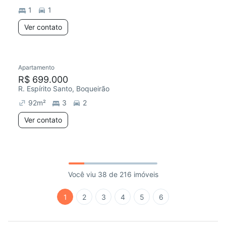
1
1
Ver contato
Apartamento
R$ 699.000
R. Espírito Santo, Boqueirão
92
m²
3
2
Ver contato
Você viu 38 de 216 imóveis
1
2
3
4
5
6