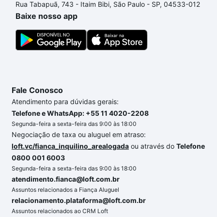
Rua Tabapuã, 743 - Itaim Bibi, São Paulo - SP, 04533-012
de compra, veja em nosso portal
quanto custa
Baixe nosso app
comprar um apartamento
e conte com a gente para
comprar o imóvel dos seus sonhos com segurança e
conforto. Loft, com você até as chaves.
Fale Conosco
Atendimento para dúvidas gerais:
Telefone e WhatsApp: +55 11 4020-2208
Segunda-feira a sexta-feira das 9:00 às 18:00
Negociação de taxa ou aluguel em atraso:
loft.vc/fianca_inquilino_arealogada
ou através do
Telefone
0800 001 6003
Segunda-feira a sexta-feira das 9:00 às 18:00
atendimento.fianca@loft.com.br
Assuntos relacionados a Fiança Aluguel
relacionamento.plataforma@loft.com.br
Assuntos relacionados ao CRM Loft