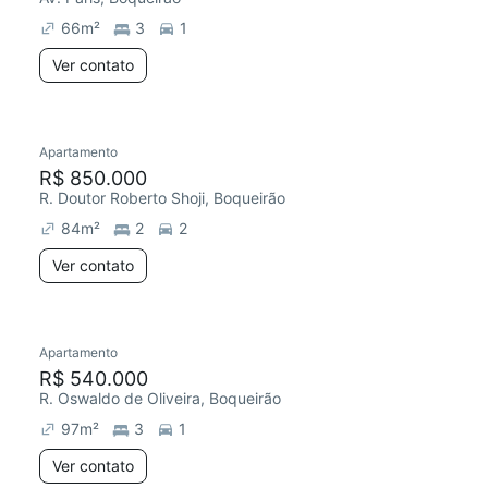
66
m²
3
1
Ver contato
Apartamento
R$ 850.000
R. Doutor Roberto Shoji, Boqueirão
84
m²
2
2
Ver contato
Apartamento
Redecorar
Chegou há 6 dias
R$ 540.000
R. Oswaldo de Oliveira, Boqueirão
97
m²
3
1
Ver contato