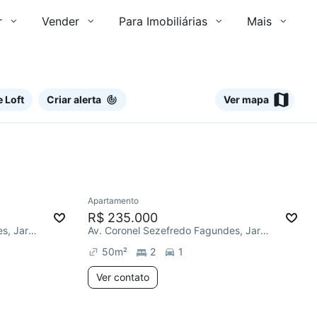
r
Vender
Para Imobiliárias
Mais
 Loft
Criar alerta
Ver mapa
Ver
Apartamento
Chegou há 2 dias
R$ 235.000
Av. Coronel Sezefredo Fagundes, Jardim Francisco Mendes
Av. Coronel Sezefredo Fagundes, Jardim Francisco Mendes
50
m²
2
1
Ver contato