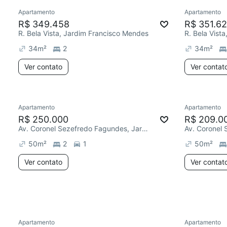
Apartamento
Apartamento
Chegou este mês
Chegou est
R$ 349.458
R$ 351.6
R. Bela Vista, Jardim Francisco Mendes
R. Bela Vist
34
m²
2
34
m²
Ver contato
Ver contat
Apartamento
Apartamento
Redecorar
Redecor
R$ 250.000
R$ 209.0
Av. Coronel Sezefredo Fagundes, Jardim Francisco Mendes
50
m²
2
1
50
m²
Ver contato
Ver contat
Apartamento
Apartamento
Redecorar