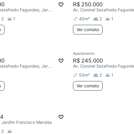
00
R$ 250.000
Av. Coronel Sezefredo Fagundes, Jardim Francisco Mendes
2
1
40
m²
2
1
o
Ver contato
Apartamento
00
R$ 245.000
Av. Coronel Sezefredo Fagundes, Jardim Francisco Mendes
50
m²
2
1
o
Ver contato
24
a, Jardim Francisco Mendes
2