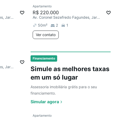
Ver
Apartamento
Redecorar
R$ 220.000
Av. Coronel Sezefredo Fagundes, Jardim Francisco Mendes
Av. Coronel Sezefredo Fagundes, Jardim Francisco Mendes
50
m²
2
1
Ver contato
Ver
Financiamento
Av. Coronel Sezefredo Fagundes, Jardim Francisco Mendes
Simule as melhores taxas
em um só lugar
Assessoria imobiliária grátis para o seu
financiamento.
Simular agora
Ver
Apartamento