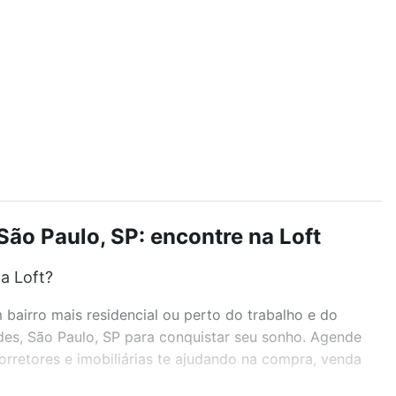
ão Paulo, SP: encontre na Loft
a Loft?
airro mais residencial ou perto do trabalho e do
des, São Paulo, SP para conquistar seu sonho. Agende
rretores e imobiliárias te ajudando na compra, venda