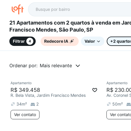
21 Apartamentos com 2 quartos à venda em Jardim
Francisco Mendes, São Paulo, SP
Filtrar
Redecore IA
Valor
+2 quarto
4
Ordenar por:
Mais relevante
Apartamento
Apartamento
Chegou este mês
R$ 349.458
R$ 230.0
R. Bela Vista, Jardim Francisco Mendes
34
m²
2
50
m²
Ver contato
Ver contat