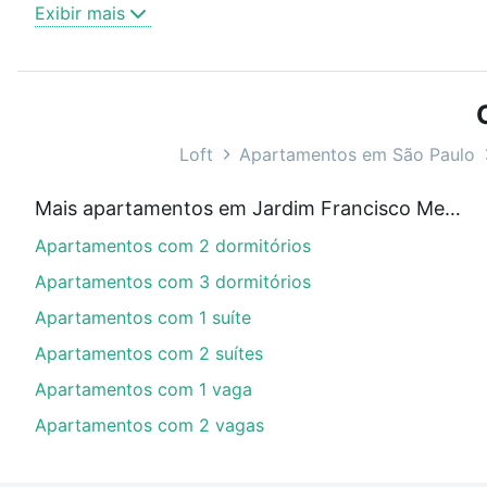
Exibir mais
Como escolher um imóvel?
Use barra de busca no topo para pesquisar por ruas, 
ou sem vaga de garagem para combinar perfeitamente 
Apartamentos com 2 quartos à venda em Jardim Franci
Loft
Apartamentos em São Paulo
Qual o preço de Apartamentos com 2 quartos à 
Mais apartamentos em Jardim Francisco Mendes
Aqui na Loft temos a oferta ideal para você, com Ap
Apartamentos com 2 dormitórios
com nossas opções de financiamento imobiliário as p
compra, veja em nosso portal
quanto custa comprar 
Apartamentos com 3 dormitórios
com você até as chaves.
Apartamentos com 1 suíte
Apartamentos com 2 suítes
Apartamentos com 1 vaga
Apartamentos com 2 vagas