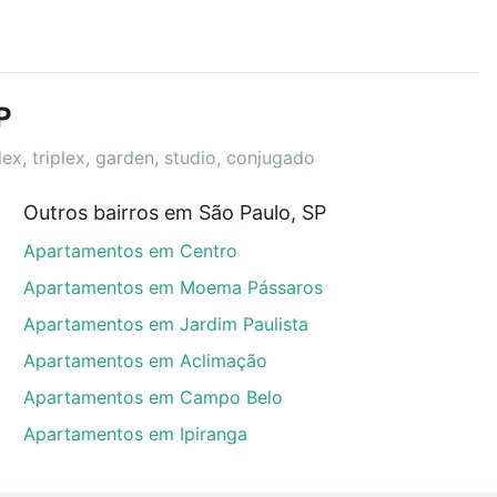
r os filtros como quantidade de quartos, suítes, com
demia, salão de festas ou área verde e encontrar
P
ex, triplex, garden, studio, conjugado
Outros bairros em São Paulo, SP
des, São Paulo, SP que custam a partir de R$ 0 e
Apartamentos em Centro
 alguma dúvida dos custos envolvidos no processo de
l dos seus sonhos com segurança e conforto. Loft,
Apartamentos em Moema Pássaros
Apartamentos em Jardim Paulista
Apartamentos em Aclimação
Apartamentos em Campo Belo
Apartamentos em Ipiranga