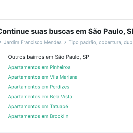
bairros e até condomínios favoritos. Você também pode usa
com o preço, metragem e comodidades, como piscina, aca
Continue suas buscas em São Paulo, S
sco Mendes, São Paulo, SP ideal para você na Loft.
Jardim Francisco Mendes
Tipo padrão, cobertura, dupl
venda em Jardim Francisco Mendes, São Paulo, SP?
Outros bairros em São Paulo, SP
artamentos com 2 quartos à venda em Jardim Francisco Men
Apartamentos em Pinheiros
arcelas podem se adequar ao seu orçamento. Se ainda tem
um apartamento
e conte com a gente para comprar o imóve
Apartamentos em Vila Mariana
Apartamentos em Perdizes
Apartamentos em Bela Vista
Apartamentos em Tatuapé
Apartamentos em Brooklin