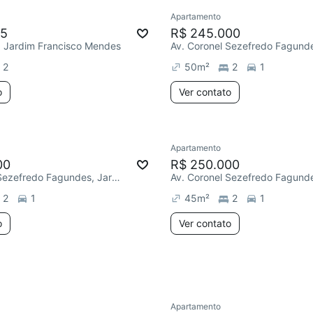
Apartamento
e mês
25
R$ 245.000
a, Jardim Francisco Mendes
2
50
m²
2
1
o
Ver contato
Apartamento
ar
Redecorar
00
R$ 250.000
Av. Coronel Sezefredo Fagundes, Jardim Francisco Mendes
2
1
45
m²
2
1
o
Ver contato
Apartamento