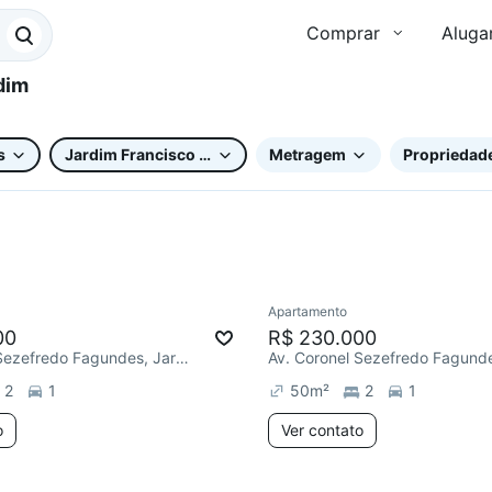
Comprar
Aluga
s
Jardim Francisco Mendes
Metragem
Propriedade
Apartamento
Redecorar
00
R$ 230.000
Av. Coronel Sezefredo Fagundes, Jardim Francisco Mendes
2
1
50
m²
2
1
o
Ver contato