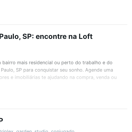
aulo, SP: encontre na Loft
airro mais residencial ou perto do trabalho e do
 Paulo, SP para conquistar seu sonho. Agende uma
ores e imobiliárias te ajudando na compra, venda ou
r os filtros como quantidade de quartos, suítes, com
demia, salão de festas ou área verde e encontrar
P
triplex, garden, studio, conjugado