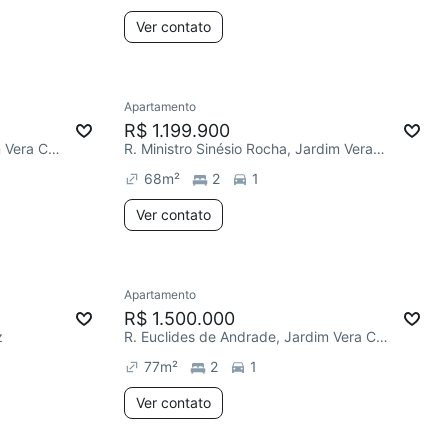
Ver contato
Apartamento
R$ 1.199.900
R. Euclides de Andrade, Jardim Vera Cruz
R. Ministro Sinésio Rocha, Jardim Vera Cruz
68
m²
2
1
Ver contato
Apartamento
R$ 1.500.000
z
R. Euclides de Andrade, Jardim Vera Cruz
77
m²
2
1
Ver contato