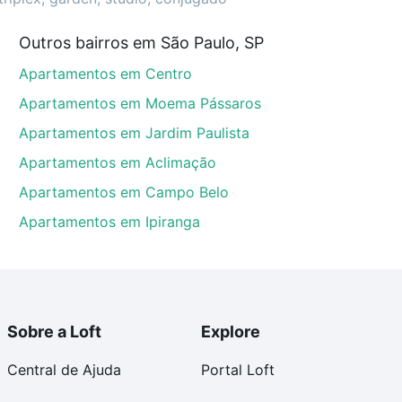
Outros bairros em São Paulo, SP
o Paulo, SP que custam a partir de R$ 0 e com nossas
Apartamentos em Centro
ida dos custos envolvidos no processo de compra,
us sonhos com segurança e conforto. Loft, com você
Apartamentos em Moema Pássaros
Apartamentos em Jardim Paulista
Apartamentos em Aclimação
Apartamentos em Campo Belo
Apartamentos em Ipiranga
Sobre a Loft
Explore
Central de Ajuda
Portal Loft