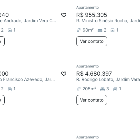
Apartamento
940
R$ 955.305
R. Euclides de Andrade, Jardim Vera Cruz
2
1
68
m²
2
1
o
Ver contato
Apartamento
ar
000
R$ 4.680.397
R. Engenheiro Francisco Azevedo, Jardim Vera Cruz
R. Rodrigo Lobato, Jardim Ver
2
1
205
m²
3
1
o
Ver contato
Apartamento