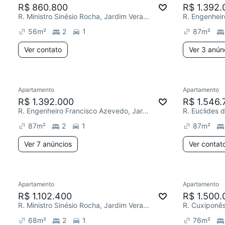
R$ 860.800
R$ 1.392.
R. Ministro Sinésio Rocha, Jardim Vera Cruz
56
m²
2
1
87
m²
Ver contato
Ver 3 anún
Apartamento
Apartamento
R$ 1.392.000
R$ 1.546.
R. Engenheiro Francisco Azevedo, Jardim Vera Cruz
87
m²
2
1
87
m²
Ver 7 anúncios
Ver contat
Apartamento
Apartamento
R$ 1.102.400
R$ 1.500.
R. Ministro Sinésio Rocha, Jardim Vera Cruz
R. Cuxiponês
68
m²
2
1
76
m²