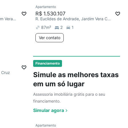
Ver
Apartamento
R$ 1.530.107
R. Ministro Sinésio Rocha, Jardim Vera Cruz
R. Euclides de Andrade, Jardim Vera Cruz
87
m²
2
1
Ver contato
Financiamento
a Cruz
Simule as melhores taxas
em um só lugar
Assessoria imobiliária grátis para o seu
financiamento.
Simular agora
Ver
Apartamento