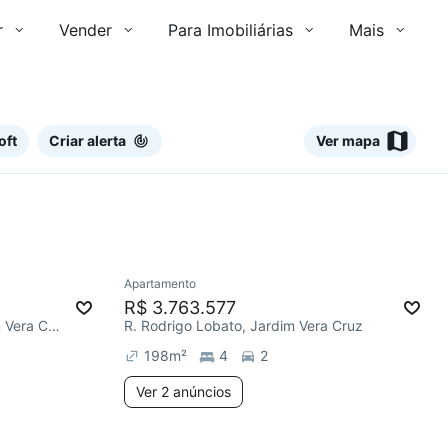
r
Vender
Para Imobiliárias
Mais
oft
Criar alerta
Ver mapa
2 anúncios
Ver
Apartamento
R$ 3.763.577
R. Euclides de Andrade, Jardim Vera Cruz
R. Rodrigo Lobato, Jardim Vera Cruz
198
m²
4
2
Ver 2 anúncios