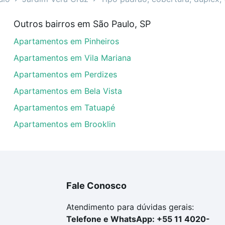
venda em Jardim Vera Cruz, São Paulo, SP?
Outros bairros em São Paulo, SP
artamentos com 2 quartos à venda em Jardim Vera Cruz, Sã
Apartamentos em Pinheiros
em se adequar ao seu orçamento. Se ainda tem alguma dúv
amento
e conte com a gente para comprar o imóvel dos se
Apartamentos em Vila Mariana
Apartamentos em Perdizes
Apartamentos em Bela Vista
Apartamentos em Tatuapé
Apartamentos em Brooklin
Fale Conosco
Atendimento para dúvidas gerais:
Telefone e WhatsApp: +55 11 4020-