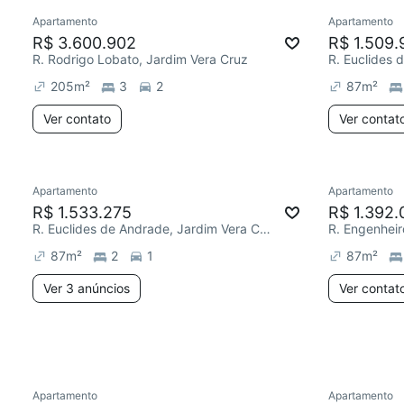
Apartamento
Apartamento
R$ 3.600.902
R$ 1.509.
R. Rodrigo Lobato, Jardim Vera Cruz
205
m²
3
2
87
m²
Ver contato
Ver contat
3 anúncios
Apartamento
Apartamento
Redecor
R$ 1.533.275
R$ 1.392.
R. Euclides de Andrade, Jardim Vera Cruz
87
m²
2
1
87
m²
Ver 3 anúncios
Ver contat
Apartamento
Apartamento