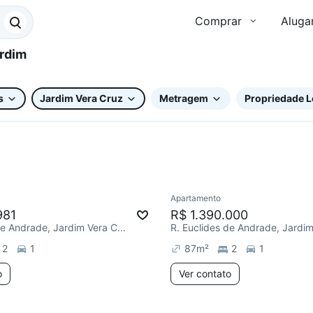
Comprar
Aluga
s
Jardim Vera Cruz
Metragem
Propriedade L
Apartamento
Redecorar
981
R$ 1.390.000
R. Euclides de Andrade, Jardim Vera Cruz
2
1
87
m²
2
1
o
Ver contato