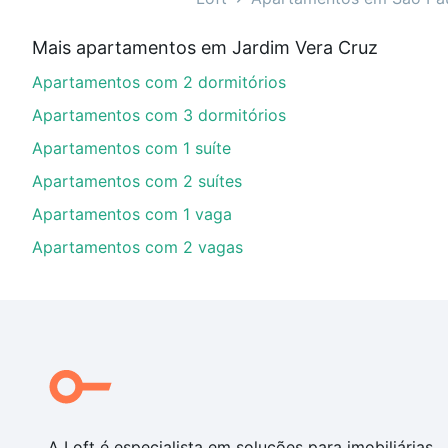
Qual o preço de Apartamentos com 2 quartos à 
Mais apartamentos em Jardim Vera Cruz
Aqui na Loft temos a oferta ideal para você, com Ap
Apartamentos com 2 dormitórios
opções de financiamento imobiliário as parcelas pod
veja em nosso portal
quanto custa comprar um apart
Apartamentos com 3 dormitórios
até as chaves.
Apartamentos com 1 suíte
Apartamentos com 2 suítes
Apartamentos com 1 vaga
Apartamentos com 2 vagas
A Loft é especialista em soluções para imobiliárias,