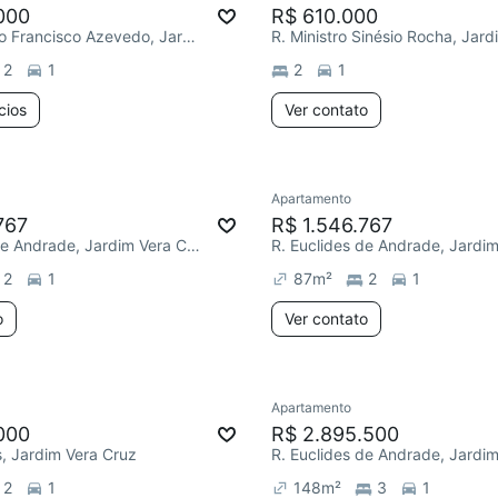
000
R$ 610.000
R. Engenheiro Francisco Azevedo, Jardim Vera Cruz
2
1
2
1
cios
Ver contato
Apartamento
767
R$ 1.546.767
R. Euclides de Andrade, Jardim Vera Cruz
2
1
87
m²
2
1
o
Ver contato
Apartamento
000
R$ 2.895.500
, Jardim Vera Cruz
2
1
148
m²
3
1