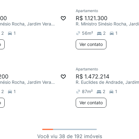
Apartamento
500
R$ 1.121.300
R. Ministro Sinésio Rocha, Jardim Vera Cruz
2
1
56
m²
2
1
o
Ver contato
Apartamento
200
R$ 1.472.214
R. Ministro Sinésio Rocha, Jardim Vera Cruz
2
1
87
m²
2
1
o
Ver contato
Você viu 38 de 192 imóveis