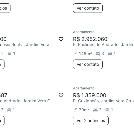
cios
Ver contato
Apartamento
100
R$ 2.952.060
R. Ministro Sinésio Rocha, Jardim Vera Cruz
2
1
148
m²
3
1
o
Ver contato
Apartamento
587
R$ 1.359.000
R. Euclides de Andrade, Jardim Vera Cruz
R. Cuxiponês, Jardim Vera Cru
2
1
79
m²
2
1
o
Ver 2 anúncios