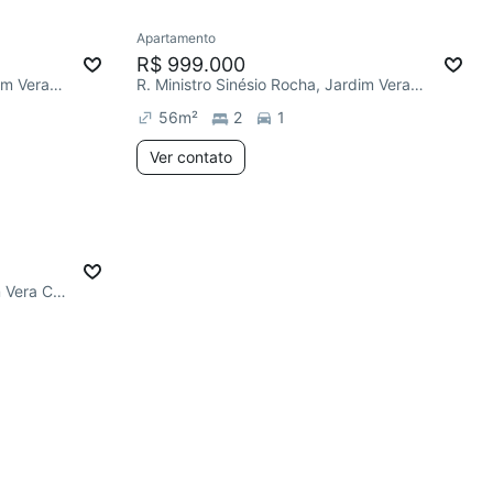
Apartamento
R$ 999.000
R. Ministro Sinésio Rocha, Jardim Vera Cruz
R. Ministro Sinésio Rocha, Jardim Vera Cruz
56
m²
2
1
Ver contato
R. Euclides de Andrade, Jardim Vera Cruz