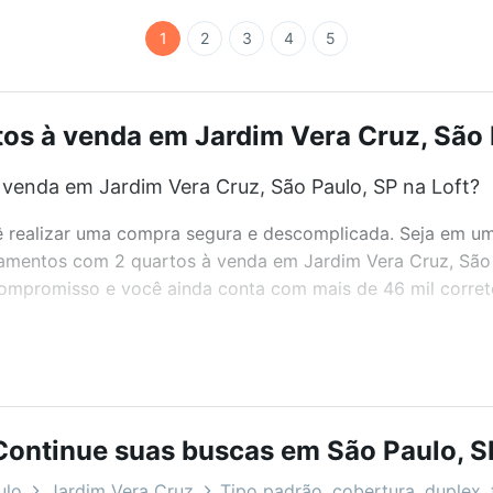
1
2
3
4
5
s à venda em Jardim Vera Cruz, São P
venda em Jardim Vera Cruz, São Paulo, SP na Loft?
realizar uma compra segura e descomplicada. Seja em um b
rtamentos com 2 quartos à venda em Jardim Vera Cruz, São
 compromisso e você ainda conta com mais de 46 mil corret
bairros e até condomínios favoritos. Você também pode usa
com o preço, metragem e comodidades, como piscina, aca
Continue suas buscas em São Paulo, S
ruz, São Paulo, SP ideal para você na Loft.
ulo
Jardim Vera Cruz
Tipo padrão, cobertura, duplex, 