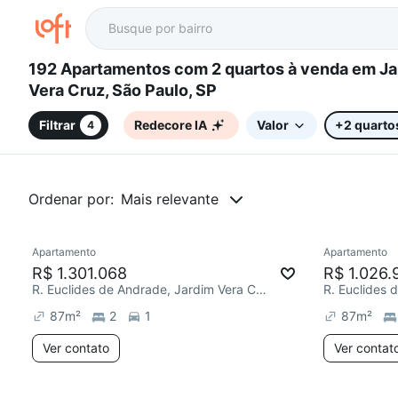
192 Apartamentos com 2 quartos à venda em Jardim
Vera Cruz, São Paulo, SP
Filtrar
Redecore IA
Valor
+2 quarto
4
Ordenar por:
Mais relevante
Apartamento
Apartamento
R$ 1.301.068
R$ 1.026.
R. Euclides de Andrade, Jardim Vera Cruz
87
m²
2
1
87
m²
Ver contato
Ver contat