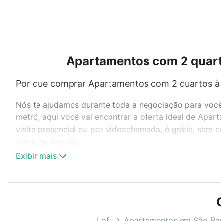
Apartamentos com 2 quarto
Por que comprar Apartamentos com 2 quartos à 
Nós te ajudamos durante toda a negociação para você 
metrô, aqui você vai encontrar a oferta ideal de Apa
visita presencial ou por videochamada, é grátis, sem
troca de imóveis.
Exibir mais
Como escolher um imóvel?
Use barra de busca no topo para pesquisar por ruas, 
ou sem vaga de garagem para combinar perfeitamente 
Apartamentos com 2 quartos à venda em Jardim Vera C
Loft
Apartamentos em São Pa