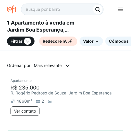
1 Apartamento à venda em
Jardim Boa Esperança,
Sorocaba, SP
Filtrar
Redecore IA
Valor
Cômodos
3
Ordenar por:
Mais relevante
Apartamento
Redecorar
R$ 235.000
R. Rogério Pedroso de Souza, Jardim Boa Esperança
4860
m²
2
Ver contato