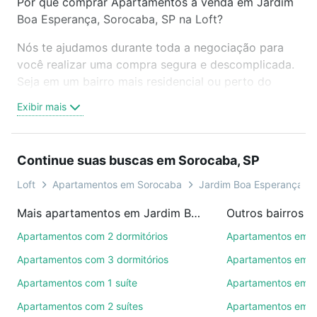
Por que comprar Apartamentos à venda em Jardim
Boa Esperança, Sorocaba, SP na Loft?
Nós te ajudamos durante toda a negociação para
você realizar uma compra segura e descomplicada.
Seja em um bairro mais residencial ou perto do
trabalho e do metrô, aqui você vai encontrar a
Exibir mais
oferta ideal de Apartamentos à venda em Jardim
Boa Esperança, Sorocaba, SP para conquistar seu
sonho. Agende uma visita presencial ou por
Continue suas buscas em Sorocaba, SP
videochamada, é grátis, sem compromisso e você
ainda conta com mais de 46 mil corretores e
Loft
Apartamentos em Sorocaba
Jardim Boa Esperança
imobiliárias te ajudando na compra, venda ou troca
Mais apartamentos em Jardim Boa Esperança
Outros bairros 
de imóveis.
Apartamentos com 2 dormitórios
Apartamentos em C
Como escolher um imóvel?
Apartamentos com 3 dormitórios
Apartamentos em Vi
Use barra de busca no topo para pesquisar por
Apartamentos com 1 suíte
Apartamentos em J
ruas, bairros e até condomínios favoritos. Você
Apartamentos com 2 suítes
Apartamentos em J
também pode usar os filtros como quantidade de