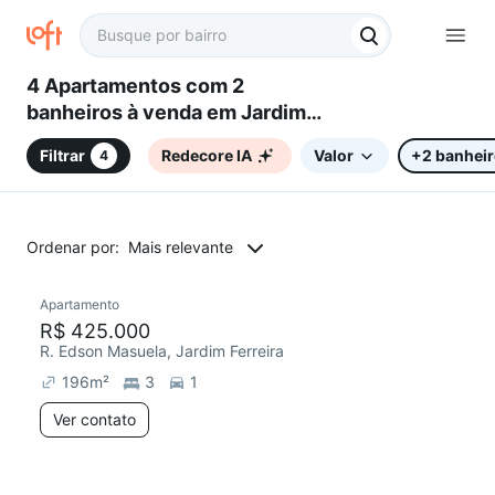
4 Apartamentos com 2
banheiros à venda em Jardim
Ferreira, Sorocaba, SP
Filtrar
Redecore IA
Valor
+2 banhei
4
Ordenar por:
Mais relevante
Apartamento
Redecorar
R$ 425.000
R. Edson Masuela, Jardim Ferreira
196
m²
3
1
Ver contato