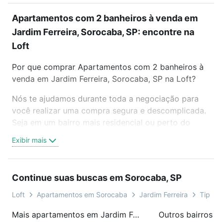
Apartamentos com 2 banheiros à venda em
Jardim Ferreira, Sorocaba, SP: encontre na
Loft
Por que comprar Apartamentos com 2 banheiros à
venda em Jardim Ferreira, Sorocaba, SP na Loft?
Nós te ajudamos durante toda a negociação para
você realizar uma compra segura e descomplicada.
Seja em um bairro mais residencial ou perto do
trabalho e do metrô, aqui você vai encontrar a
Exibir mais
oferta ideal de Apartamentos com 2 banheiros à
venda em Jardim Ferreira, Sorocaba, SP para
conquistar seu sonho. Agende uma visita presencial
Continue suas buscas em Sorocaba, SP
ou por videochamada, é grátis, sem compromisso e
você ainda conta com mais de 46 mil corretores e
Loft
Apartamentos em Sorocaba
Jardim Ferreira
Tipo p
imobiliárias te ajudando na compra, venda ou troca
Mais apartamentos em Jardim Ferreira
Outros bairros 
de imóveis.