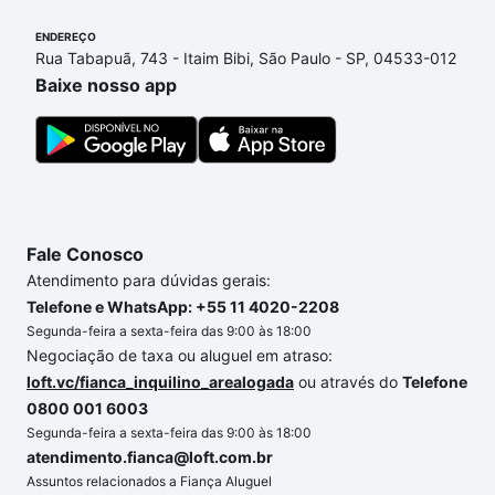
parcelas podem se adequar ao seu orçamento. Se
ENDEREÇO
ainda tem alguma dúvida dos custos envolvidos no
Rua Tabapuã, 743 - Itaim Bibi, São Paulo - SP, 04533-012
processo de compra, veja em nosso portal
quanto
Baixe nosso app
custa comprar um apartamento
e conte com a
gente para comprar o imóvel dos seus sonhos com
segurança e conforto. Loft, com você até as
chaves.
Fale Conosco
Atendimento para dúvidas gerais:
Telefone e WhatsApp: +55 11 4020-2208
Segunda-feira a sexta-feira das 9:00 às 18:00
Negociação de taxa ou aluguel em atraso:
loft.vc/fianca_inquilino_arealogada
ou através do
Telefone
0800 001 6003
Segunda-feira a sexta-feira das 9:00 às 18:00
atendimento.fianca@loft.com.br
Assuntos relacionados a Fiança Aluguel