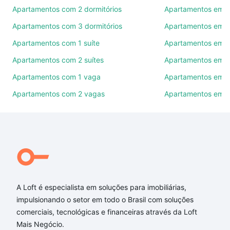
Apartamentos com 2 dormitórios
Apartamentos em C
Como escolher um imóvel?
Apartamentos com 3 dormitórios
Apartamentos em Vi
Use barra de busca no topo para pesquisar por
Apartamentos com 1 suíte
Apartamentos em J
ruas, bairros e até condomínios favoritos. Você
Apartamentos com 2 suítes
Apartamentos em J
também pode usar os filtros como quantidade de
quartos, suítes, com ou sem vaga de garagem para
Apartamentos com 1 vaga
Apartamentos em Vi
combinar perfeitamente com o preço, metragem e
Apartamentos com 2 vagas
Apartamentos em J
comodidades, como piscina, academia, salão de
festas ou área verde e encontrar Apartamentos com
2 banheiros à venda em Jardim Ferreira, Sorocaba,
SP ideal para você na Loft.
Qual o preço de Apartamentos com 2 banheiros à
venda em Jardim Ferreira, Sorocaba, SP?
A Loft é especialista em soluções para imobiliárias,
Aqui na Loft temos a oferta ideal para você, com
impulsionando o setor em todo o Brasil com soluções
Apartamentos com 2 banheiros à venda em Jardim
comerciais, tecnológicas e financeiras através da Loft
Ferreira, Sorocaba, SP que custam a partir de R$ 0 e
Mais Negócio.
com nossas opções de financiamento imobiliário as