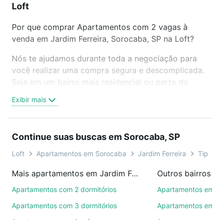
Loft
Por que comprar Apartamentos com 2 vagas à
venda em Jardim Ferreira, Sorocaba, SP na Loft?
Nós te ajudamos durante toda a negociação para
você realizar uma compra segura e descomplicada.
Seja em um bairro mais residencial ou perto do
trabalho e do metrô, aqui você vai encontrar a
Exibir mais
oferta ideal de Apartamentos com 2 vagas à venda
em Jardim Ferreira, Sorocaba, SP para conquistar
seu sonho. Agende uma visita presencial ou por
Continue suas buscas em Sorocaba, SP
videochamada, é grátis, sem compromisso e você
ainda conta com mais de 46 mil corretores e
Loft
Apartamentos em Sorocaba
Jardim Ferreira
Tipo p
imobiliárias te ajudando na compra, venda ou troca
Mais apartamentos em Jardim Ferreira
Outros bairros 
de imóveis.
Apartamentos com 2 dormitórios
Apartamentos em C
Como escolher um imóvel?
Apartamentos com 3 dormitórios
Apartamentos em Vi
Use barra de busca no topo para pesquisar por