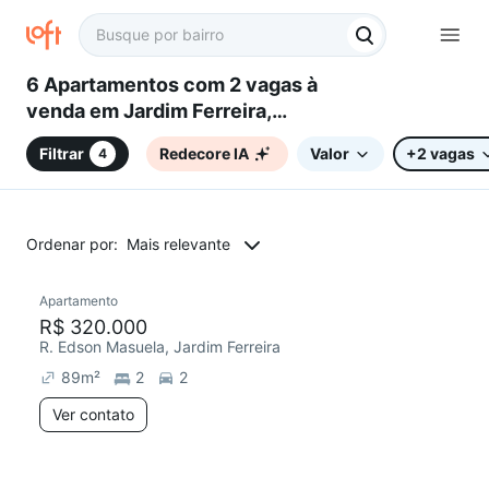
6 Apartamentos com 2 vagas à
venda em Jardim Ferreira,
Sorocaba, SP
Filtrar
Redecore IA
Valor
+2 vagas
4
Ordenar por:
Mais relevante
Apartamento
Redecorar
R$ 320.000
R. Edson Masuela, Jardim Ferreira
89
m²
2
2
Ver contato