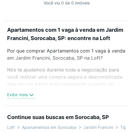
Você viu 0 de 0 imóveis
Apartamentos com 1 vaga à venda em Jardim
Francini, Sorocaba, SP: encontre na Loft
Por que comprar Apartamentos com 1 vaga à venda
em Jardim Francini, Sorocaba, SP na Loft?
Nós te ajudamos durante toda a negociação para
você realizar uma compra segura e descomplicada.
Seja em um bairro mais residencial ou perto do
trabalho e do metrô, aqui você vai encontrar a
Exibir mais
oferta ideal de Apartamentos com 1 vaga à venda
em Jardim Francini, Sorocaba, SP para conquistar
seu sonho. Agende uma visita presencial ou por
Continue suas buscas em Sorocaba, SP
videochamada, é grátis, sem compromisso e você
ainda conta com mais de 46 mil corretores e
Loft
Apartamentos em Sorocaba
Jardim Francini
Tipo p