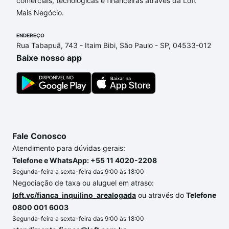
comerciais, tecnológicas e financeiras através da Loft
Francini, Sorocaba, SP que custam a partir de R$ 0
Mais Negócio.
e com nossas opções de financiamento imobiliário
as parcelas podem se adequar ao seu orçamento.
ENDEREÇO
Se ainda tem alguma dúvida dos custos envolvidos
Rua Tabapuã, 743 - Itaim Bibi, São Paulo - SP, 04533-012
no processo de compra, veja em nosso portal
Baixe nosso app
quanto custa comprar um apartamento
e conte com
a gente para comprar o imóvel dos seus sonhos
com segurança e conforto. Loft, com você até as
chaves.
Fale Conosco
Atendimento para dúvidas gerais:
Telefone e WhatsApp: +55 11 4020-2208
Segunda-feira a sexta-feira das 9:00 às 18:00
Negociação de taxa ou aluguel em atraso:
loft.vc/fianca_inquilino_arealogada
ou através do
Telefone
0800 001 6003
Segunda-feira a sexta-feira das 9:00 às 18:00