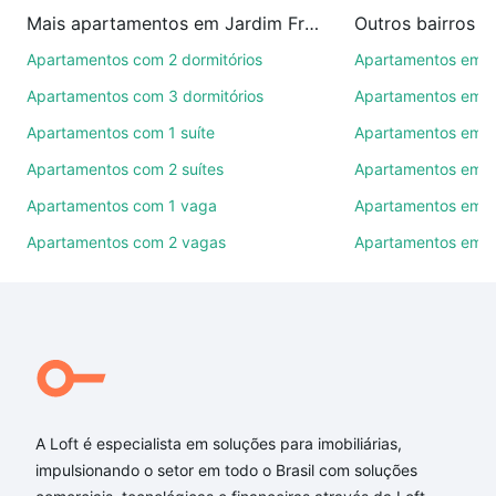
imobiliárias te ajudando na compra, venda ou troca
Mais apartamentos em Jardim Francini
Outros bairros 
de imóveis.
Apartamentos com 2 dormitórios
Apartamentos em C
Como escolher um imóvel?
Apartamentos com 3 dormitórios
Apartamentos em Vi
Use barra de busca no topo para pesquisar por
Apartamentos com 1 suíte
Apartamentos em J
ruas, bairros e até condomínios favoritos. Você
Apartamentos com 2 suítes
Apartamentos em J
também pode usar os filtros como quantidade de
quartos, suítes, com ou sem vaga de garagem para
Apartamentos com 1 vaga
Apartamentos em Vi
combinar perfeitamente com o preço, metragem e
Apartamentos com 2 vagas
Apartamentos em J
comodidades, como piscina, academia, salão de
festas ou área verde e encontrar Apartamentos com
1 vaga à venda em Jardim Francini, Sorocaba, SP
ideal para você na Loft.
Qual o preço de Apartamentos com 1 vaga à venda
em Jardim Francini, Sorocaba, SP?
A Loft é especialista em soluções para imobiliárias,
Aqui na Loft temos a oferta ideal para você, com
impulsionando o setor em todo o Brasil com soluções
Apartamentos com 1 vaga à venda em Jardim