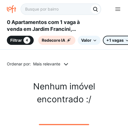
0 Apartamentos com 1 vaga à
venda em Jardim Francini,
Sorocaba, SP
Filtrar
Redecore IA
Valor
+1 vagas
4
Ordenar por:
Mais relevante
Nenhum imóvel
encontrado :/