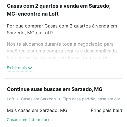
Casas com 2 quartos à venda em Sarzedo,
MG: encontre na Loft
Por que comprar Casas com 2 quartos à venda em
Sarzedo, MG na Loft?
Nós te ajudamos durante toda a negociação para
você realizar uma compra segura e descomplicada.
Seja em um bairro mais residencial ou perto do
trabalho e do metrô, aqui você vai encontrar a
Exibir mais
oferta ideal de Casas com 2 quartos à venda em
Sarzedo, MG para conquistar seu sonho. Agende
uma visita presencial ou por videochamada, é grátis,
Continue suas buscas em Sarzedo, MG
sem compromisso e você ainda conta com mais de
46 mil corretores e imobiliárias te ajudando na
Loft
Casas em Sarzedo
Tipo casa padrão, casa em condo
compra, venda ou troca de imóveis.
Mais casas em Sarzedo, MG
Principais bairr
Como escolher um imóvel?
Casas com 2 dormitórios