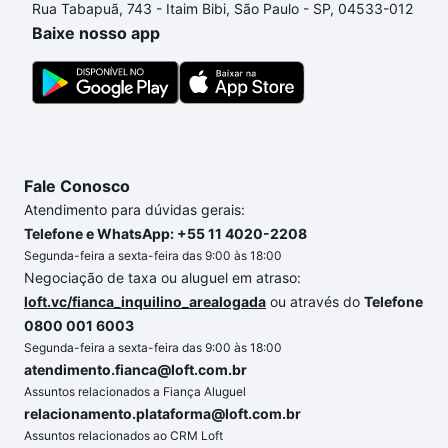
Rua Tabapuã, 743 - Itaim Bibi, São Paulo - SP, 04533-012
um apartamento
e conte com a gente para comprar
Baixe nosso app
o imóvel dos seus sonhos com segurança e
conforto. Loft, com você até as chaves.
Fale Conosco
Atendimento para dúvidas gerais:
Telefone e WhatsApp: +55 11 4020-2208
Segunda-feira a sexta-feira das 9:00 às 18:00
Negociação de taxa ou aluguel em atraso:
loft.vc/fianca_inquilino_arealogada
ou através do
Telefone
0800 001 6003
Segunda-feira a sexta-feira das 9:00 às 18:00
atendimento.fianca@loft.com.br
Assuntos relacionados a Fiança Aluguel
relacionamento.plataforma@loft.com.br
Assuntos relacionados ao CRM Loft