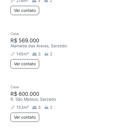
214
m²
3
2
Ver contato
Casa
Chegou este mês
R$ 569.000
Alameda das Araras, Sarzedo
145
m²
3
2
Ver contato
Casa
Redecorar
Chegou este mês
R$ 600.000
R. São Mateus, Sarzedo
153
m²
3
2
Ver contato