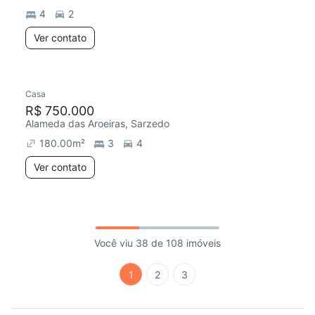
4
2
Ver contato
Casa
R$ 750.000
Alameda das Aroeiras, Sarzedo
180.00
m²
3
4
Ver contato
Você viu 38 de 108 imóveis
1
2
3