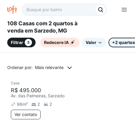
108 Casas com 2 quartos à
venda em Sarzedo, MG
Filtrar
Redecore IA
Valor
+2 quartos
3
Ordenar por:
Mais relevante
Casa
R$ 495.000
Av. das Palmeiras, Sarzedo
96
m²
2
2
Ver contato