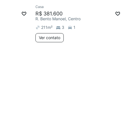
Ver
Casa
R$ 381.600
R. Bento Manoel, Centro
211
m²
3
1
Ver contato