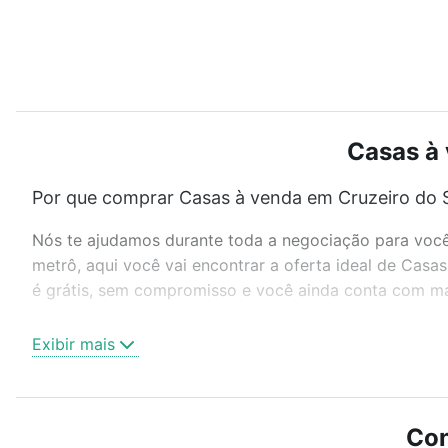
Casas à 
Por que comprar Casas à venda em Cruzeiro do S
Nós te ajudamos durante toda a negociação para você 
metrô, aqui você vai encontrar a oferta ideal de Cas
é grátis, sem compromisso e você ainda conta com mai
Como escolher um imóvel?
Exibir mais
Use barra de busca no topo para pesquisar por ruas, 
ou sem vaga de garagem para combinar perfeitamente 
Casas à venda em Cruzeiro do Sul, RS ideal para você 
Con