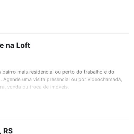
e na Loft
airro mais residencial ou perto do trabalho e do
o. Agende uma visita presencial ou por videochamada,
ra, venda ou troca de imóveis.
r os filtros como quantidade de quartos, suítes, com
demia, salão de festas ou área verde e encontrar
, RS