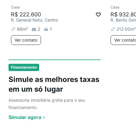
Casa
Casa
R$ 222.600
R$ 932.8
R. General Neto, Centro
R. Bento Gon
88
m²
2
1
212.00
m²
Ver contato
Ver contat
Financiamento
Simule as melhores taxas
em um só lugar
Assessoria imobiliária grátis para o seu
financiamento.
Simular agora