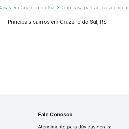
l, RS?
asas em Cruzeiro do Sul
Tipo casa padrão, casa em co
as à venda em Cruzeiro do Sul, RS que custam a partir de 
Principais bairros em Cruzeiro do Sul, RS
inda tem alguma dúvida dos custos envolvidos no process
omprar o imóvel dos seus sonhos com segurança e conforto
Fale Conosco
Atendimento para dúvidas gerais: