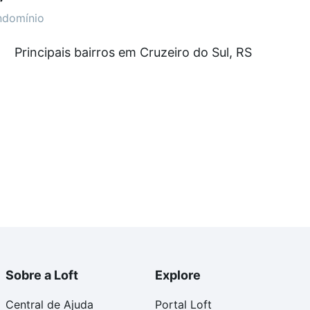
ndomínio
R$ 0 e com nossas opções de financiamento imobiliário
Principais bairros em Cruzeiro do Sul, RS
o de compra, veja em nosso portal
quanto custa
. Loft, com você até as chaves.
Sobre a Loft
Explore
Central de Ajuda
Portal Loft