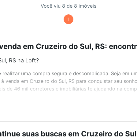
Você viu 8 de 8 imóveis
1
venda em Cruzeiro do Sul, RS: encontr
ul, RS na Loft?
realizar uma compra segura e descomplicada. Seja em um b
as à venda em Cruzeiro do Sul, RS para conquistar seu sonh
s de 46 mil corretores e imobiliárias te ajudando na comp
bairros e até condomínios favoritos. Você também pode usa
com o preço, metragem e comodidades, como piscina, aca
na Loft.
tinue suas buscas em Cruzeiro do Sul