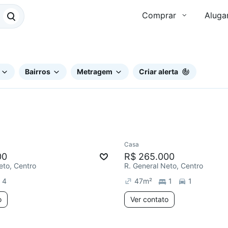
Comprar
Aluga
Bairros
Metragem
Criar alerta
Casa
e mês
00
R$ 265.000
eto, Centro
R. General Neto, Centro
4
47
m²
1
1
o
Ver contato