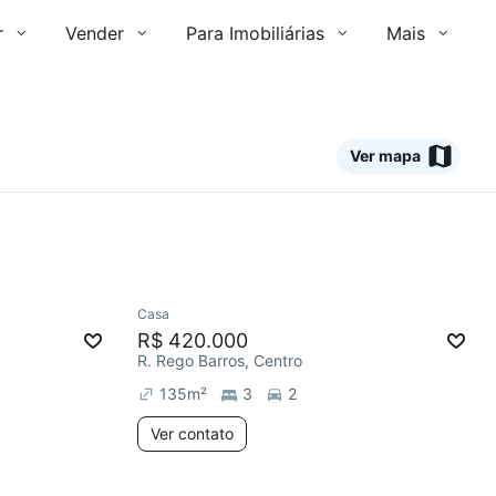
r
Vender
Para Imobiliárias
Mais
Ver mapa
Ver
Casa
R$ 420.000
R. Rego Barros, Centro
135
m²
3
2
Ver contato