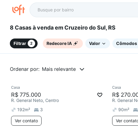
8 Casas à venda em Cruzeiro do Sul, RS
Filtrar
Redecore IA
Valor
Cômodos
2
Ordenar por:
Mais relevante
Casa
Casa
Chegou este mês
Chegou est
R$ 775.000
R$ 270.0
R. General Neto, Centro
R. General N
192
m²
3
90
m²
Ver contato
Ver contat