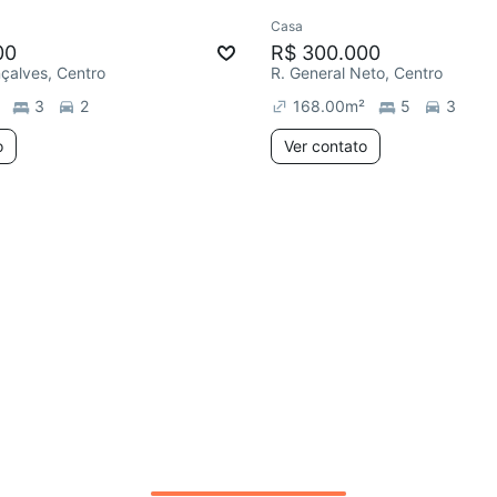
Casa
00
R$ 300.000
çalves, Centro
R. General Neto, Centro
3
2
168.00
m²
5
3
o
Ver contato