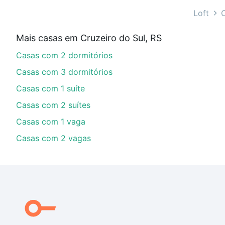
Qual o preço de Casas à venda em Cruzeiro do Su
Loft
C
Aqui na Loft temos a oferta ideal para você, com Cas
Mais casas em Cruzeiro do Sul, RS
as parcelas podem se adequar ao seu orçamento. Se a
Casas com 2 dormitórios
comprar um apartamento
e conte com a gente para c
Casas com 3 dormitórios
Casas com 1 suíte
Casas com 2 suítes
Casas com 1 vaga
Casas com 2 vagas