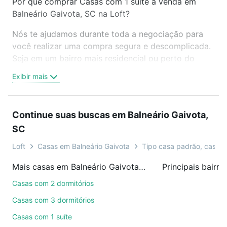
Por que comprar Casas com 1 suite à venda em
Balneário Gaivota, SC na Loft?
Nós te ajudamos durante toda a negociação para
você realizar uma compra segura e descomplicada.
Seja em um bairro mais residencial ou perto do
trabalho e do metrô, aqui você vai encontrar a
Exibir mais
oferta ideal de Casas com 1 suite à venda em
Balneário Gaivota, SC para conquistar seu sonho.
Agende uma visita presencial ou por videochamada,
Continue suas buscas em Balneário Gaivota,
é grátis, sem compromisso e você ainda conta com
SC
mais de 46 mil corretores e imobiliárias te ajudando
na compra, venda ou troca de imóveis.
Loft
Casas em Balneário Gaivota
Tipo casa padrão, casa 
Como escolher um imóvel?
Mais casas em Balneário Gaivota, SC
Use barra de busca no topo para pesquisar por
Casas com 2 dormitórios
ruas, bairros e até condomínios favoritos. Você
Casas com 3 dormitórios
também pode usar os filtros como quantidade de
Casas com 1 suíte
quartos, suítes, com ou sem vaga de garagem para