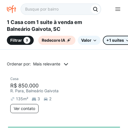
1 Casa com 1 suite à venda em
Balneário Gaivota, SC
Filtrar
Redecore IA
Valor
+1 suítes
3
Ordenar por:
Mais relevante
Casa
R$ 850.000
R. Para, Balneário Gaivota
135
m²
3
2
Ver contato