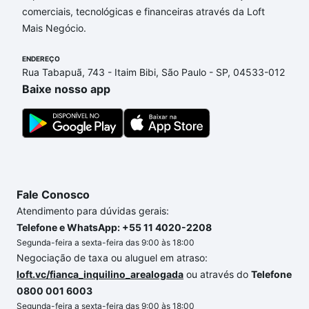
comerciais, tecnológicas e financeiras através da Loft
opções de financiamento imobiliário as parcelas
Mais Negócio.
podem se adequar ao seu orçamento. Se ainda tem
alguma dúvida dos custos envolvidos no processo
ENDEREÇO
de compra, veja em nosso portal
quanto custa
Rua Tabapuã, 743 - Itaim Bibi, São Paulo - SP, 04533-012
comprar um apartamento
e conte com a gente para
Baixe nosso app
comprar o imóvel dos seus sonhos com segurança e
conforto. Loft, com você até as chaves.
Fale Conosco
Atendimento para dúvidas gerais:
Telefone e WhatsApp: +55 11 4020-2208
Segunda-feira a sexta-feira das 9:00 às 18:00
Negociação de taxa ou aluguel em atraso:
loft.vc/fianca_inquilino_arealogada
ou através do
Telefone
0800 001 6003
Segunda-feira a sexta-feira das 9:00 às 18:00