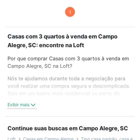
1
Casas com 3 quartos à venda em Campo
Alegre, SC: encontre na Loft
Por que comprar Casas com 3 quartos à venda em
Campo Alegre, SC na Loft?
Nós te ajudamos durante toda a negociação para
você realizar uma compra segura e descomplicada.
Seja em um bairro mais residencial ou perto do
trabalho e do metrô, aqui você vai encontrar a
Exibir mais
oferta ideal de Casas com 3 quartos à venda em
Campo Alegre, SC para conquistar seu sonho.
Agende uma visita presencial ou por videochamada,
Continue suas buscas em Campo Alegre, SC
é grátis, sem compromisso e você ainda conta com
mais de 46 mil corretores e imobiliárias te ajudando
Loft
Casas em Campo Alegre
Tipo casa padrão, casa em 