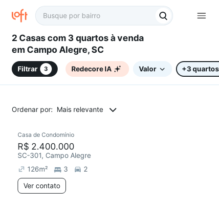
2 Casas com 3 quartos à venda
em Campo Alegre, SC
Filtrar
Redecore IA
Valor
+3 quartos
3
Ordenar por:
Mais relevante
Casa de Condomínio
R$ 2.400.000
SC-301, Campo Alegre
126
m²
3
2
Ver contato