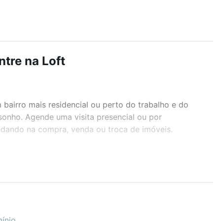
tre na Loft
airro mais residencial ou perto do trabalho e do
sonho. Agende uma visita presencial ou por
judando na compra, venda ou troca de imóveis.
r os filtros como quantidade de quartos, suítes, com
demia, salão de festas ou área verde e encontrar
ínio