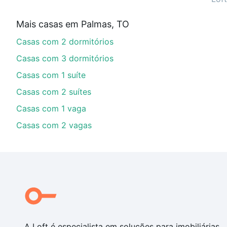
Aqui na Loft temos a oferta ideal para você, com Ca
Mais casas em Palmas, TO
imobiliário as parcelas podem se adequar ao seu orç
Casas com 2 dormitórios
custa comprar um apartamento
e conte com a gente p
Casas com 3 dormitórios
Casas com 1 suíte
Casas com 2 suítes
Casas com 1 vaga
Casas com 2 vagas
A Loft é especialista em soluções para imobiliárias,