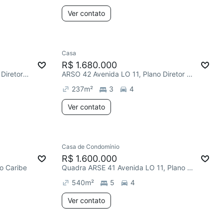
Ver contato
Casa
R$ 1.680.000
ARSO 62 Avenida LO 13, Plano Diretor Sul
ARSO 42 Avenida LO 11, Plano Diretor Sul
237
m²
3
4
Ver contato
Casa de Condomínio
R$ 1.600.000
o Caribe
Quadra ARSE 41 Avenida LO 11, Plano Diretor Sul
540
m²
5
4
Ver contato