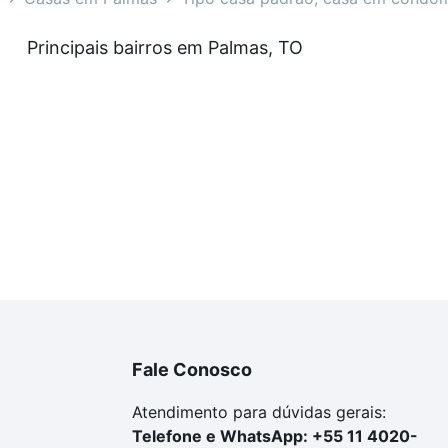
sas com 2 suites à venda em Palmas, TO que custam a part
Principais bairros em Palmas, TO
amento. Se ainda tem alguma dúvida dos custos envolvidos
ara comprar o imóvel dos seus sonhos com segurança e co
Fale Conosco
Atendimento para dúvidas gerais:
Telefone e WhatsApp: +55 11 4020-