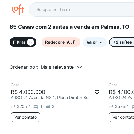
85 Casas com 2 suites à venda em Palmas, TO
Filtrar
Redecore IA
Valor
+2 suítes
3
Ordenar por:
Mais relevante
Casa
Casa
R$ 4.000.000
R$ 4.100.
ARSO 21 Avenida NS 1, Plano Diretor Sul
320
m²
4
3
352
m²
Ver contato
Ver contat