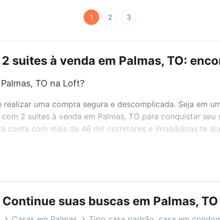
1
2
3
2 suites à venda em Palmas, TO: encon
 Palmas, TO na Loft?
realizar uma compra segura e descomplicada. Seja em um b
s com 2 suites à venda em Palmas, TO para conquistar seu 
 conta com mais de 46 mil corretores e imobiliárias te a
bairros e até condomínios favoritos. Você também pode usa
com o preço, metragem e comodidades, como piscina, aca
você na Loft.
Continue suas buscas em Palmas, TO
Palmas, TO?
Casas em Palmas
Tipo casa padrão, casa em condom