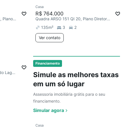
Ver
Casa
Redecorar
R$ 764.000
Quadra AV NE 41 Avenida NS 2, Plano Diretor Norte
Quadra ARSO 151 QI 20, Plano Diretor Sul
135
m²
3
2
Ver contato
Ver
Financiamento
Quadra ALC-SO 141 - Mirante do Lago Avenida NS 15, Plano Diretor Sul
Simule as melhores taxas
em um só lugar
Assessoria imobiliária grátis para o seu
financiamento.
Simular agora
Ver
Casa