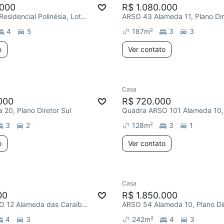
.000
R$ 1.080.000
Loteamento Residencial Polinésia, Loteamento Residencial Polinésia
ARSO 43 Alameda 11, Plano Dir
4
5
187
m²
3
3
o
Ver contato
Casa
000
R$ 720.000
20, Plano Diretor Sul
3
2
128
m²
3
1
o
Ver contato
Casa
00
R$ 1.850.000
Quadra ARNO 12 Alameda das Caraíbas, Plano Diretor Norte
ARSO 54 Alameda 10, Plano Dir
4
3
242
m²
4
3