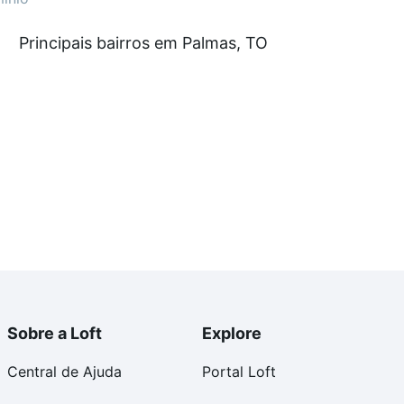
ir de R$ 0 e com nossas opções de financiamento
Principais bairros em Palmas, TO
 no processo de compra, veja em nosso portal
quanto
nforto. Loft, com você até as chaves.
Sobre a Loft
Explore
Central de Ajuda
Portal Loft