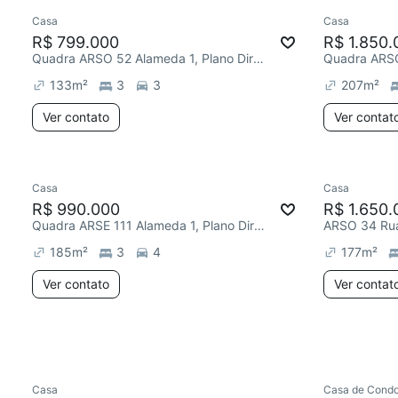
Casa
Casa
R$ 799.000
R$ 1.850.
Quadra ARSO 52 Alameda 1, Plano Diretor Sul
133
m²
3
3
207
m²
Ver contato
Ver contat
Casa
Casa
R$ 990.000
R$ 1.650.
Quadra ARSE 111 Alameda 1, Plano Diretor Sul
ARSO 34 Rua 
185
m²
3
4
177
m²
Ver contato
Ver contat
Casa
Casa de Condo