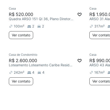
Casa
Casa
R$ 520.000
R$ 1.950.
Quadra ARSO 151 QI 36, Plano Diretor Sul
ARSO 31 Alam
100
m²
2
2
317
m²
Ver contato
Ver contat
Casa de Condomínio
Casa
R$ 2.600.000
R$ 990.0
Loteamento Loteamento Caribe Residence Resort 2ª Etapa, Loteamento Caribe Residence & Resort 2ª Etapa
ARSO 43 Alam
242
m²
4
4
167
m²
Ver contato
Ver contat