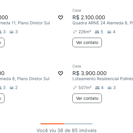
Casa
000
R$ 2.100.000
eda 11, Plano Diretor Sul
3
3
226
m²
5
4
o
Ver contato
Casa
00
R$ 3.900.000
eda 8, Plano Diretor Sul
3
2
507
m²
4
3
o
Ver contato
Você viu 38 de 85 imóveis