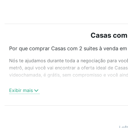
Casas com 
Por que comprar Casas com 2 suites à venda em
Nós te ajudamos durante toda a negociação para você 
metrô, aqui você vai encontrar a oferta ideal de Casa
videochamada, é grátis, sem compromisso e você ainda
Como escolher um imóvel?
Exibir mais
Use barra de busca no topo para pesquisar por ruas, 
ou sem vaga de garagem para combinar perfeitamente 
Casas com 2 suites à venda em Palmas, TO ideal para 
Qual o preço de Casas com 2 suites à venda em 
Loft