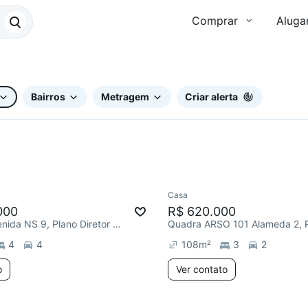
Comprar
Aluga
Bairros
Metragem
Criar alerta
Casa
000
R$ 620.000
ARSO 24 Avenida NS 9, Plano Diretor Sul
4
4
108
m²
3
2
o
Ver contato