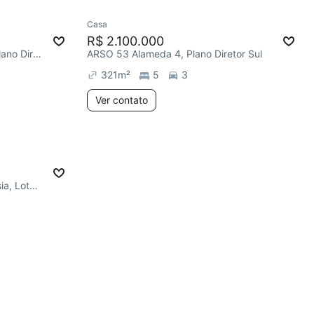
Casa
R$ 2.100.000
Quadra ARNE 24 Alameda 8, Plano Diretor Norte
ARSO 53 Alameda 4, Plano Diretor Sul
321
m²
5
3
Ver contato
Loteamento Residencial Polinésia, Loteamento Residencial Polinésia