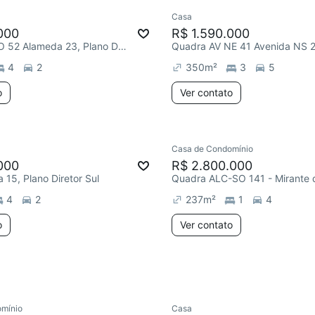
Casa
000
R$ 1.590.000
Quadra ARSO 52 Alameda 23, Plano Diretor Sul
4
2
350
m²
3
5
o
Ver contato
Casa de Condomínio
000
R$ 2.800.000
15, Plano Diretor Sul
4
2
237
m²
1
4
o
Ver contato
mínio
Casa