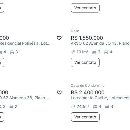
o
Ver contato
Casa
.000
R$ 1.550.000
Loteamento Residencial Polinésia, Loteamento Residencial Polinésia
4
3
191
m²
3
4
o
Ver contato
Casa de Condomínio
000
R$ 2.400.000
Quadra ARSO 52 Alameda 38, Plano Diretor Sul
Loteamento Caribe, Loteament
3
2
240
m²
4
4
o
Ver contato