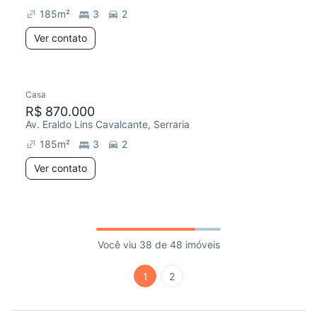
185
m²
3
2
Ver contato
Casa
R$ 870.000
Av. Eraldo Lins Cavalcante, Serraria
185
m²
3
2
Ver contato
Você viu 38 de 48 imóveis
1
2