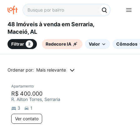
48 Imóveis à venda em Serraria,
Maceió, AL
Filtrar
Redecore IA
Valor
Cômodos
2
Ordenar por:
Mais relevante
Apartamento
R$ 400.000
R. Ailton Torres, Serraria
3
1
Ver contato