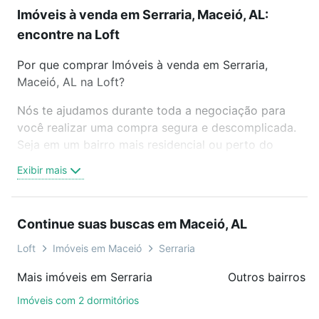
Imóveis à venda em Serraria, Maceió, AL:
encontre na Loft
Por que comprar Imóveis à venda em Serraria,
Maceió, AL na Loft?
Nós te ajudamos durante toda a negociação para
você realizar uma compra segura e descomplicada.
Seja em um bairro mais residencial ou perto do
trabalho e do metrô, aqui você vai encontrar a
Exibir mais
oferta ideal de Imóveis à venda em Serraria, Maceió,
AL para conquistar seu sonho. Agende uma visita
presencial ou por videochamada, é grátis, sem
Continue suas buscas em Maceió, AL
compromisso e você ainda conta com mais de 46
mil corretores e imobiliárias te ajudando na compra,
Loft
Imóveis em Maceió
Serraria
venda ou troca de imóveis.
Mais imóveis em Serraria
Outros bairros 
Como escolher um imóvel?
Imóveis com 2 dormitórios