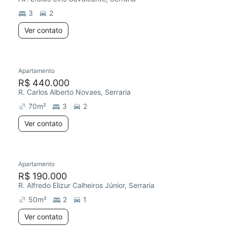
3
2
Ver contato
Apartamento
Redecorar
R$ 440.000
R. Carlos Alberto Novaes, Serraria
70
m²
3
2
Ver contato
Apartamento
R$ 190.000
R. Alfredo Elizur Calheiros Júnior, Serraria
50
m²
2
1
Ver contato