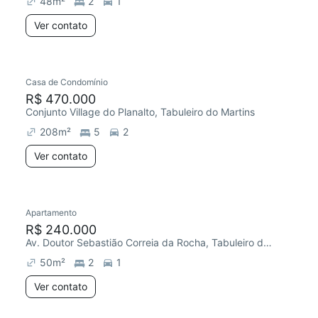
48
m²
2
1
Ver contato
Casa de Condomínio
R$ 470.000
Conjunto Village do Planalto, Tabuleiro do Martins
208
m²
5
2
Ver contato
Apartamento
Redecorar
R$ 240.000
Av. Doutor Sebastião Correia da Rocha, Tabuleiro do Martins
50
m²
2
1
Ver contato