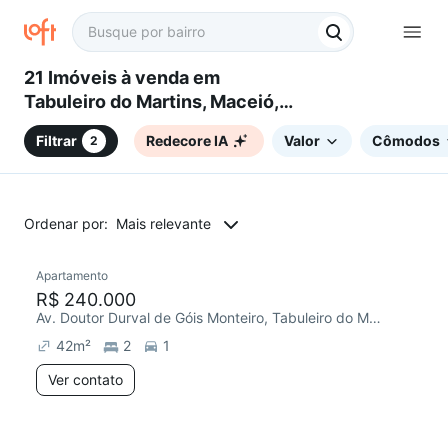
21 Imóveis à venda em
Tabuleiro do Martins, Maceió,
AL
Filtrar
Redecore IA
Valor
Cômodos
2
Ordenar por:
Mais relevante
Apartamento
Chegou este mês
R$ 240.000
Av. Doutor Durval de Góis Monteiro, Tabuleiro do Martins
42
m²
2
1
Ver contato