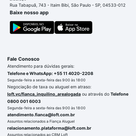
de compra, veja em nosso portal
quanto custa
Rua Tabapuã, 743 - Itaim Bibi, São Paulo - SP, 04533-012
comprar um apartamento
e conte com a gente para
Baixe nosso app
comprar o imóvel dos seus sonhos com segurança e
conforto. Loft, com você até as chaves.
Fale Conosco
Atendimento para dúvidas gerais:
Telefone e WhatsApp: +55 11 4020-2208
Segunda-feira a sexta-feira das 9:00 às 18:00
Negociação de taxa ou aluguel em atraso:
loft.vc/fianca_inquilino_arealogada
ou através do
Telefone
0800 001 6003
Segunda-feira a sexta-feira das 9:00 às 18:00
atendimento.fianca@loft.com.br
Assuntos relacionados a Fiança Aluguel
relacionamento.plataforma@loft.com.br
Assuntos relacionados ao CRM Loft