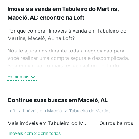
Imóveis à venda em Tabuleiro do Martins,
Maceió, AL: encontre na Loft
Por que comprar Imóveis à venda em Tabuleiro do
Martins, Maceió, AL na Loft?
Nós te ajudamos durante toda a negociação para
você realizar uma compra segura e descomplicada.
Seja em um bairro mais residencial ou perto do
trabalho e do metrô, aqui você vai encontrar a
Exibir mais
oferta ideal de Imóveis à venda em Tabuleiro do
Martins, Maceió, AL para conquistar seu sonho.
Agende uma visita presencial ou por videochamada,
Continue suas buscas em Maceió, AL
é grátis, sem compromisso e você ainda conta com
mais de 46 mil corretores e imobiliárias te ajudando
Loft
Imóveis em Maceió
Tabuleiro do Martins
na compra, venda ou troca de imóveis.
Mais imóveis em Tabuleiro do Martins
Outros bairros 
Como escolher um imóvel?
Imóveis com 2 dormitórios