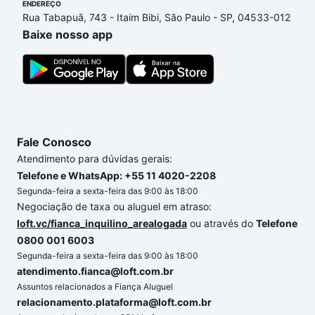
ENDEREÇO
um apartamento
e conte com a gente para comprar
Rua Tabapuã, 743 - Itaim Bibi, São Paulo - SP, 04533-012
o imóvel dos seus sonhos com segurança e
Baixe nosso app
conforto. Loft, com você até as chaves.
Fale Conosco
Atendimento para dúvidas gerais:
Telefone e WhatsApp: +55 11 4020-2208
Segunda-feira a sexta-feira das 9:00 às 18:00
Negociação de taxa ou aluguel em atraso:
loft.vc/fianca_inquilino_arealogada
ou através do
Telefone
0800 001 6003
Segunda-feira a sexta-feira das 9:00 às 18:00
atendimento.fianca@loft.com.br
Assuntos relacionados a Fiança Aluguel
relacionamento.plataforma@loft.com.br