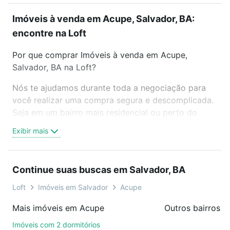
Imóveis à venda em Acupe, Salvador, BA:
encontre na Loft
Por que comprar Imóveis à venda em Acupe,
Salvador, BA na Loft?
Nós te ajudamos durante toda a negociação para
você realizar uma compra segura e descomplicada.
Seja em um bairro mais residencial ou perto do
trabalho e do metrô, aqui você vai encontrar a
Exibir mais
oferta ideal de Imóveis à venda em Acupe, Salvador,
BA para conquistar seu sonho. Agende uma visita
presencial ou por videochamada, é grátis, sem
Continue suas buscas em Salvador, BA
compromisso e você ainda conta com mais de 46
mil corretores e imobiliárias te ajudando na compra,
Loft
Imóveis em Salvador
Acupe
venda ou troca de imóveis.
Mais imóveis em Acupe
Outros bairros e
Como escolher um imóvel?
Imóveis com 2 dormitórios