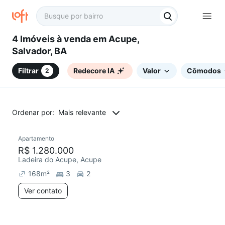
4 Imóveis à venda em Acupe,
Salvador, BA
Filtrar
Redecore IA
Valor
Cômodos
2
Ordenar por:
Mais relevante
Apartamento
Redecorar
R$ 1.280.000
Ladeira do Acupe, Acupe
168
m²
3
2
Ver contato