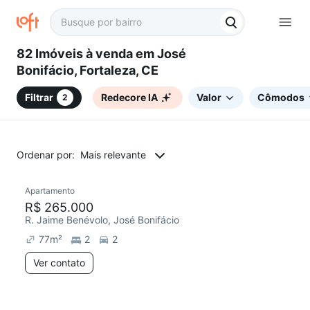
82 Imóveis à venda em José
Bonifácio, Fortaleza, CE
Filtrar
Redecore IA
Valor
Cômodos
2
Ordenar por:
Mais relevante
Apartamento
Redecorar
Chegou este mês
R$ 265.000
R. Jaime Benévolo, José Bonifácio
77
m²
2
2
Ver contato
2 anúncios