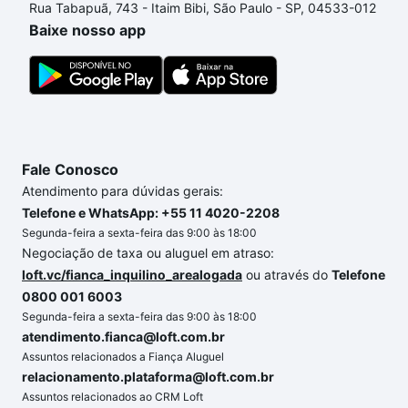
Rua Tabapuã, 743 - Itaim Bibi, São Paulo - SP, 04533-012
um apartamento
e conte com a gente para comprar
Baixe nosso app
o imóvel dos seus sonhos com segurança e
conforto. Loft, com você até as chaves.
Fale Conosco
Atendimento para dúvidas gerais:
Telefone e WhatsApp: +55 11 4020-2208
Segunda-feira a sexta-feira das 9:00 às 18:00
Negociação de taxa ou aluguel em atraso:
loft.vc/fianca_inquilino_arealogada
ou através do
Telefone
0800 001 6003
Segunda-feira a sexta-feira das 9:00 às 18:00
atendimento.fianca@loft.com.br
Assuntos relacionados a Fiança Aluguel
relacionamento.plataforma@loft.com.br
Assuntos relacionados ao CRM Loft