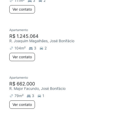
111
m²
3
2
Ver contato
Apartamento
R$ 1.245.064
R. Joaquim Magalhães, José Bonifácio
104
m²
3
2
Ver contato
Apartamento
R$ 662.000
R. Major Facundo, José Bonifácio
79
m²
3
1
Ver contato