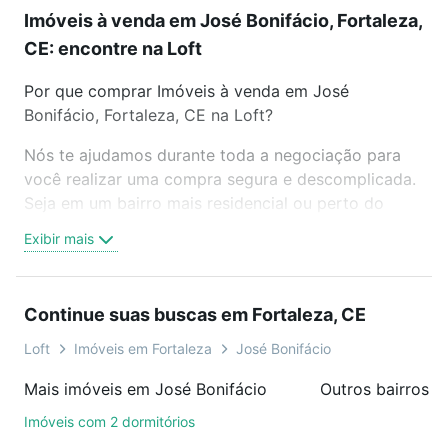
Imóveis à venda em José Bonifácio, Fortaleza,
CE: encontre na Loft
Por que comprar Imóveis à venda em José
Bonifácio, Fortaleza, CE na Loft?
Nós te ajudamos durante toda a negociação para
você realizar uma compra segura e descomplicada.
Seja em um bairro mais residencial ou perto do
trabalho e do metrô, aqui você vai encontrar a
Exibir mais
oferta ideal de Imóveis à venda em José Bonifácio,
Fortaleza, CE para conquistar seu sonho. Agende
uma visita presencial ou por videochamada, é grátis,
Continue suas buscas em Fortaleza, CE
sem compromisso e você ainda conta com mais de
46 mil corretores e imobiliárias te ajudando na
Loft
Imóveis em Fortaleza
José Bonifácio
compra, venda ou troca de imóveis.
Mais imóveis em José Bonifácio
Outros bairros e
Como escolher um imóvel?
Imóveis com 2 dormitórios