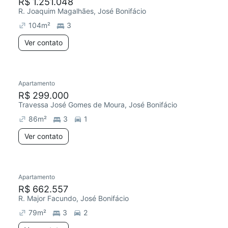
R$ 1.251.048
R. Joaquim Magalhães, José Bonifácio
104
m²
3
Ver contato
Apartamento
R$ 299.000
Travessa José Gomes de Moura, José Bonifácio
86
m²
3
1
Ver contato
Apartamento
R$ 662.557
R. Major Facundo, José Bonifácio
79
m²
3
2