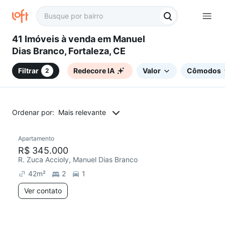
41 Imóveis à venda em Manuel
Dias Branco, Fortaleza, CE
Filtrar
Redecore IA
Valor
Cômodos
2
Ordenar por:
Mais relevante
Apartamento
R$ 345.000
R. Zuca Accioly, Manuel Dias Branco
42
m²
2
1
Ver contato