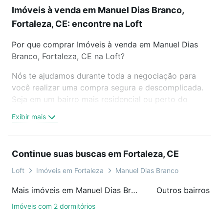
Imóveis à venda em Manuel Dias Branco,
Fortaleza, CE: encontre na Loft
Por que comprar Imóveis à venda em Manuel Dias
Branco, Fortaleza, CE na Loft?
Nós te ajudamos durante toda a negociação para
você realizar uma compra segura e descomplicada.
Seja em um bairro mais residencial ou perto do
trabalho e do metrô, aqui você vai encontrar a
Exibir mais
oferta ideal de Imóveis à venda em Manuel Dias
Branco, Fortaleza, CE para conquistar seu sonho.
Agende uma visita presencial ou por videochamada,
Continue suas buscas em Fortaleza, CE
é grátis, sem compromisso e você ainda conta com
mais de 46 mil corretores e imobiliárias te ajudando
Loft
Imóveis em Fortaleza
Manuel Dias Branco
na compra, venda ou troca de imóveis.
Mais imóveis em Manuel Dias Branco
Outros bairros e
Como escolher um imóvel?
Imóveis com 2 dormitórios