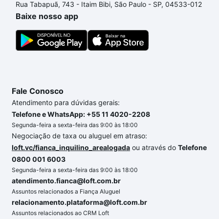
Rua Tabapuã, 743 - Itaim Bibi, São Paulo - SP, 04533-012
comprar um apartamento
e conte com a gente para
Baixe nosso app
comprar o imóvel dos seus sonhos com segurança e
conforto. Loft, com você até as chaves.
Fale Conosco
Atendimento para dúvidas gerais:
Telefone e WhatsApp: +55 11 4020-2208
Segunda-feira a sexta-feira das 9:00 às 18:00
Negociação de taxa ou aluguel em atraso:
loft.vc/fianca_inquilino_arealogada
ou através do
Telefone
0800 001 6003
Segunda-feira a sexta-feira das 9:00 às 18:00
atendimento.fianca@loft.com.br
Assuntos relacionados a Fiança Aluguel
relacionamento.plataforma@loft.com.br
Assuntos relacionados ao CRM Loft