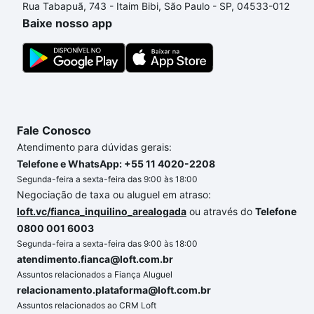
Rua Tabapuã, 743 - Itaim Bibi, São Paulo - SP, 04533-012
um apartamento
e conte com a gente para comprar
Baixe nosso app
o imóvel dos seus sonhos com segurança e
conforto. Loft, com você até as chaves.
Fale Conosco
Atendimento para dúvidas gerais:
Telefone e WhatsApp: +55 11 4020-2208
Segunda-feira a sexta-feira das 9:00 às 18:00
Negociação de taxa ou aluguel em atraso:
loft.vc/fianca_inquilino_arealogada
ou através do
Telefone
0800 001 6003
Segunda-feira a sexta-feira das 9:00 às 18:00
atendimento.fianca@loft.com.br
Assuntos relacionados a Fiança Aluguel
relacionamento.plataforma@loft.com.br
Assuntos relacionados ao CRM Loft