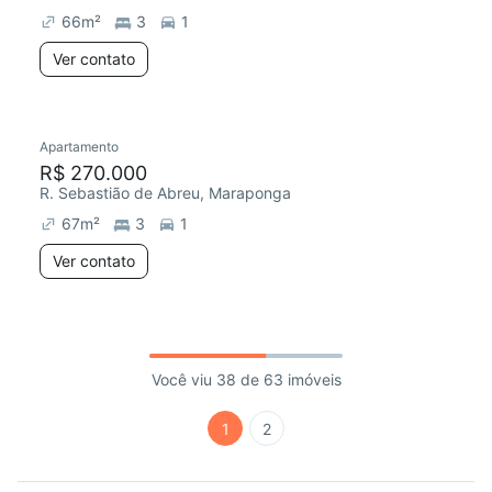
66
m²
3
1
Ver contato
Apartamento
R$ 270.000
R. Sebastião de Abreu, Maraponga
67
m²
3
1
Ver contato
Você viu 38 de 63 imóveis
1
2