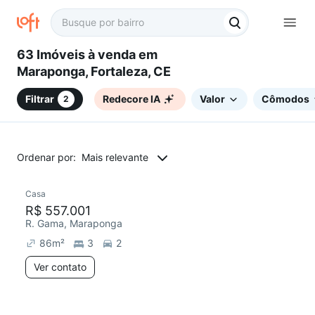
63 Imóveis à venda em
Maraponga, Fortaleza, CE
Filtrar
Redecore IA
Valor
Cômodos
2
Ordenar por:
Mais relevante
Casa
R$ 557.001
R. Gama, Maraponga
86
m²
3
2
Ver contato