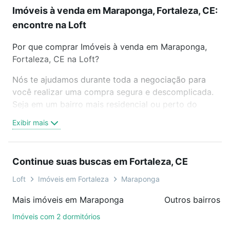
Imóveis à venda em Maraponga, Fortaleza, CE:
encontre na Loft
Por que comprar Imóveis à venda em Maraponga,
Fortaleza, CE na Loft?
Nós te ajudamos durante toda a negociação para
você realizar uma compra segura e descomplicada.
Seja em um bairro mais residencial ou perto do
trabalho e do metrô, aqui você vai encontrar a
Exibir mais
oferta ideal de Imóveis à venda em Maraponga,
Fortaleza, CE para conquistar seu sonho. Agende
uma visita presencial ou por videochamada, é grátis,
Continue suas buscas em Fortaleza, CE
sem compromisso e você ainda conta com mais de
46 mil corretores e imobiliárias te ajudando na
Loft
Imóveis em Fortaleza
Maraponga
compra, venda ou troca de imóveis.
Mais imóveis em Maraponga
Outros bairros e
Como escolher um imóvel?
Imóveis com 2 dormitórios