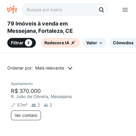
79 Imóveis à venda em
Messejana, Fortaleza, CE
Filtrar
Redecore IA
Valor
Cômodos
2
Ordenar por:
Mais relevante
Apartamento
R$ 370.000
R. João de Oliveira, Messejana
57
m²
2
2
Ver contato
2 anúncios