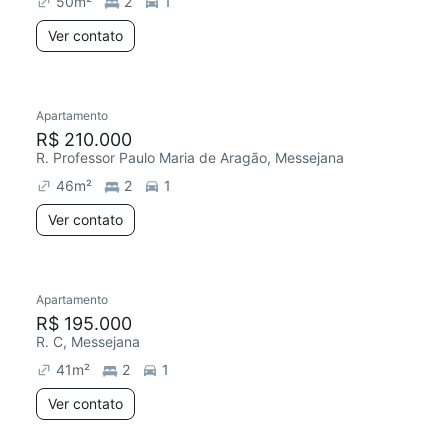
50
m²
2
1
Ver contato
Apartamento
R$ 210.000
R. Professor Paulo Maria de Aragão, Messejana
46
m²
2
1
Ver contato
Apartamento
Chegou este mês
R$ 195.000
R. C, Messejana
41
m²
2
1
Ver contato