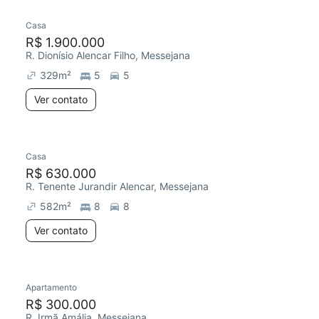
Casa
Redecorar
R$ 1.900.000
R. Dionísio Alencar Filho, Messejana
329
m²
5
5
Ver contato
Casa
R$ 630.000
R. Tenente Jurandir Alencar, Messejana
582
m²
8
8
Ver contato
Apartamento
Redecorar
R$ 300.000
R. Irmã Amália, Messejana