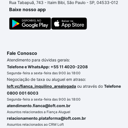
Rua Tabapuã, 743 - Itaim Bibi, São Paulo - SP, 04533-012
um apartamento
e conte com a gente para comprar
Baixe nosso app
o imóvel dos seus sonhos com segurança e
conforto. Loft, com você até as chaves.
Fale Conosco
Atendimento para dúvidas gerais:
Telefone e WhatsApp: +55 11 4020-2208
Segunda-feira a sexta-feira das 9:00 às 18:00
Negociação de taxa ou aluguel em atraso:
loft.vc/fianca_inquilino_arealogada
ou através do
Telefone
0800 001 6003
Segunda-feira a sexta-feira das 9:00 às 18:00
atendimento.fianca@loft.com.br
Assuntos relacionados a Fiança Aluguel
relacionamento.plataforma@loft.com.br
Assuntos relacionados ao CRM Loft