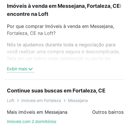
Imóveis à venda em Messejana, Fortaleza, CE:
encontre na Loft
Por que comprar Imóveis à venda em Messejana,
Fortaleza, CE na Loft?
Nós te ajudamos durante toda a negociação para
você realizar uma compra segura e descomplicada.
Seja em um bairro mais residencial ou perto do
trabalho e do metrô, aqui você vai encontrar a
Exibir mais
oferta ideal de Imóveis à venda em Messejana,
Fortaleza, CE para conquistar seu sonho. Agende
uma visita presencial ou por videochamada, é grátis,
Continue suas buscas em Fortaleza, CE
sem compromisso e você ainda conta com mais de
46 mil corretores e imobiliárias te ajudando na
Loft
Imóveis em Fortaleza
Messejana
compra, venda ou troca de imóveis.
Mais imóveis em Messejana
Outros bairros e
Como escolher um imóvel?
Imóveis com 2 dormitórios