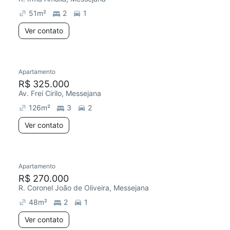
51
m²
2
1
Ver contato
Apartamento
R$ 325.000
Av. Frei Cirilo, Messejana
126
m²
3
2
Ver contato
Apartamento
Chegou este mês
R$ 270.000
R. Coronel João de Oliveira, Messejana
48
m²
2
1
Ver contato