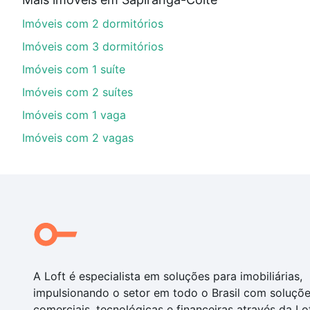
financiamento imobiliário as parcelas podem se adeq
Imóveis com 2 dormitórios
portal
quanto custa comprar um apartamento
e conte
Imóveis com 3 dormitórios
Imóveis com 1 suíte
Imóveis com 2 suítes
Imóveis com 1 vaga
Imóveis com 2 vagas
A Loft é especialista em soluções para imobiliárias,
impulsionando o setor em todo o Brasil com soluçõ
comerciais, tecnológicas e financeiras através da Lo