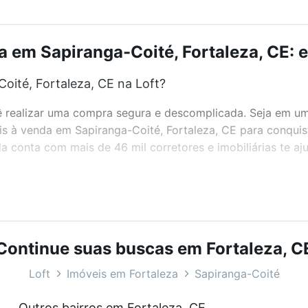
a em Sapiranga-Coité, Fortaleza, CE: e
oité, Fortaleza, CE na Loft?
realizar uma compra segura e descomplicada. Seja em um b
eis à venda em Sapiranga-Coité, Fortaleza, CE para conquis
 conta com mais de 46 mil corretores e imobiliárias te a
bairros e até condomínios favoritos. Você também pode usa
com o preço, metragem e comodidades, como piscina, aca
al para você na Loft.
Continue suas buscas em Fortaleza, C
ité, Fortaleza, CE?
Loft
Imóveis em Fortaleza
Sapiranga-Coité
veis à venda em Sapiranga-Coité, Fortaleza, CE que custa
Outros bairros em Fortaleza, CE