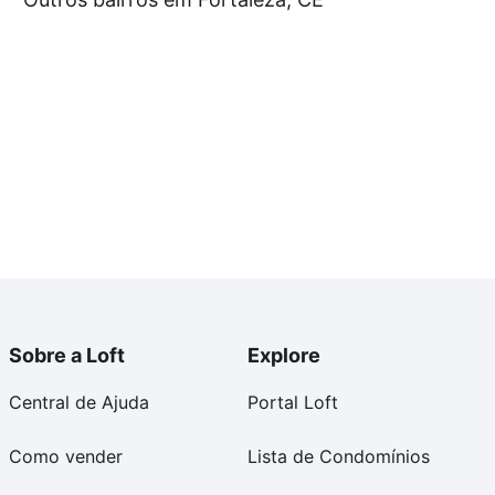
tos envolvidos no processo de compra, veja em nosso
egurança e conforto. Loft, com você até as chaves.
Sobre a Loft
Explore
Central de Ajuda
Portal Loft
Como vender
Lista de Condomínios