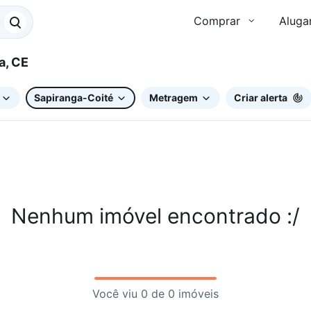
Comprar
Aluga
za, CE
Sapiranga-Coité
Metragem
Criar alerta
Nenhum imóvel encontrado :/
Você viu 0 de 0 imóveis