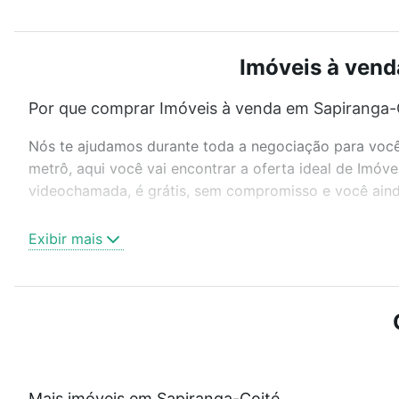
Imóveis à vend
Por que comprar Imóveis à venda em Sapiranga-C
Nós te ajudamos durante toda a negociação para você 
metrô, aqui você vai encontrar a oferta ideal de Imóv
videochamada, é grátis, sem compromisso e você ainda
Como escolher um imóvel?
Exibir mais
Use barra de busca no topo para pesquisar por ruas, 
ou sem vaga de garagem para combinar perfeitamente 
Imóveis à venda em Sapiranga-Coité, Fortaleza, CE ide
Qual o preço de Imóveis à venda em Sapiranga-Co
Aqui na Loft temos a oferta ideal para você, com Imó
Mais imóveis em Sapiranga-Coité