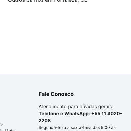
uar ao seu orçamento. Se ainda tem alguma dúvida dos cus
 com a gente para comprar o imóvel dos seus sonhos com s
Fale Conosco
Atendimento para dúvidas gerais:
Telefone e WhatsApp: +55 11 4020-
2208
es
Segunda-feira a sexta-feira das 9:00 às
ft Mais