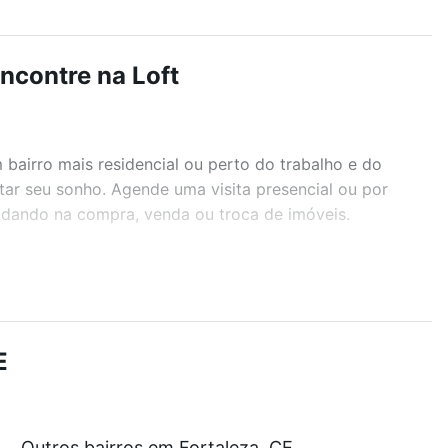
ncontre na Loft
airro mais residencial ou perto do trabalho e do
tar seu sonho. Agende uma visita presencial ou por
judando na compra, venda ou troca de imóveis.
r os filtros como quantidade de quartos, suítes, com
demia, salão de festas ou área verde e encontrar
E
m a partir de R$ 0 e com nossas opções de
Outros bairros em Fortaleza, CE