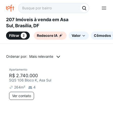
207 Imóveis à venda em Asa
Sul, Brasília, DF
Filtrar
Redecore IA
Valor
Cômodos
2
Ordenar por:
Mais relevante
Apartamento
Redecorar
Chegou este mês
R$ 2.740.000
SQS 106 Bloco K, Asa Sul
264
m²
4
Ver contato