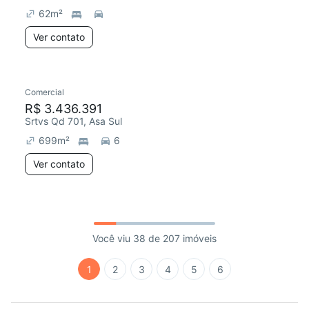
62
m²
Ver contato
Comercial
R$ 3.436.391
Srtvs Qd 701, Asa Sul
699
m²
6
Ver contato
Você viu 38 de 207 imóveis
1
2
3
4
5
6