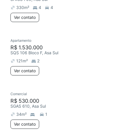
330
m²
4
4
Ver contato
Apartamento
Redecorar
Chegou este mês
R$ 1.530.000
SQS 106 Bloco F, Asa Sul
121
m²
2
Ver contato
Comercial
Chegou este mês
R$ 530.000
SGAS 610, Asa Sul
34
m²
1
Ver contato