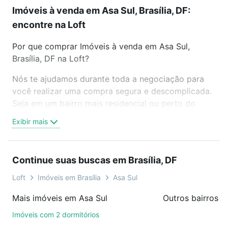
Imóveis à venda em Asa Sul, Brasília, DF:
encontre na Loft
Por que comprar Imóveis à venda em Asa Sul,
Brasília, DF na Loft?
Nós te ajudamos durante toda a negociação para
você realizar uma compra segura e descomplicada.
Seja em um bairro mais residencial ou perto do
trabalho e do metrô, aqui você vai encontrar a
Exibir mais
oferta ideal de Imóveis à venda em Asa Sul, Brasília,
DF para conquistar seu sonho. Agende uma visita
presencial ou por videochamada, é grátis, sem
Continue suas buscas em Brasília, DF
compromisso e você ainda conta com mais de 46
mil corretores e imobiliárias te ajudando na compra,
Loft
Imóveis em Brasília
Asa Sul
venda ou troca de imóveis.
Mais imóveis em Asa Sul
Outros bairros e
Como escolher um imóvel?
Imóveis com 2 dormitórios