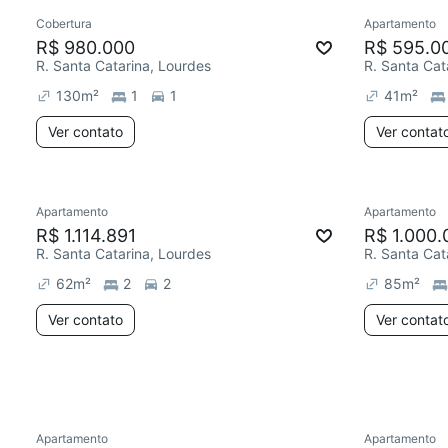
Cobertura
Apartamento
Redecorar
Redecor
R$ 980.000
R$ 595.0
R. Santa Catarina, Lourdes
R. Santa Cat
130
m²
1
1
41
m²
Ver contato
Ver contat
Apartamento
Apartamento
Redecor
R$ 1.114.891
R$ 1.000.
R. Santa Catarina, Lourdes
R. Santa Cat
62
m²
2
2
85
m²
Ver contato
Ver contat
Apartamento
Apartamento