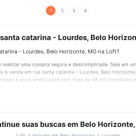
1
2
3
4
santa catarina - Lourdes, Belo Horizon
tarina - Lourdes, Belo Horizonte, MG na Loft?
realizar uma compra segura e descomplicada. Seja em um b
eis à venda em rua santa catarina - Lourdes, Belo Horizont
misso e você ainda conta com mais de 46 mil corretores e 
bairros e até condomínios favoritos. Você também pode usa
com o preço, metragem e comodidades, como piscina, aca
tinue suas buscas em Belo Horizonte
 Horizonte, MG ideal para você na Loft.
Loft
Imóveis em Belo Horizonte
Lourdes