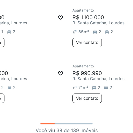
Apartamento
00
R$ 1.100.000
arina, Lourdes
R. Santa Catarina, Lourdes
1
2
85
m²
2
2
o
Ver contato
Apartamento
000
R$ 990.990
arina, Lourdes
R. Santa Catarina, Lourdes
2
2
71
m²
2
2
o
Ver contato
Você viu 38 de 139 imóveis