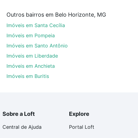
Outros bairros em Belo Horizonte, MG
nte, MG que custam a partir de R$ 0 e com nossas
Imóveis em Santa Cecília
ida dos custos envolvidos no processo de compra,
us sonhos com segurança e conforto. Loft, com você
Imóveis em Pompeia
Imóveis em Santo Antônio
Imóveis em Liberdade
Imóveis em Anchieta
Imóveis em Buritis
Sobre a Loft
Explore
Central de Ajuda
Portal Loft