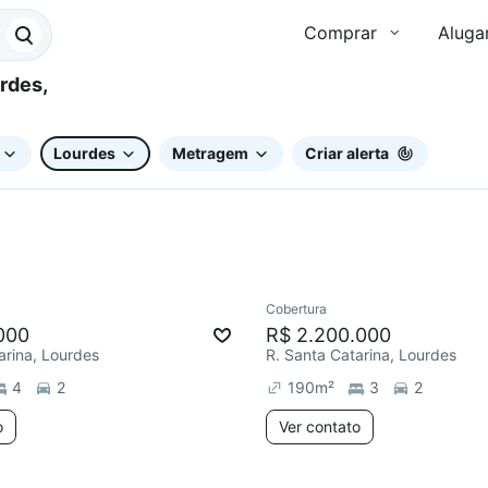
Comprar
Aluga
Lourdes
Metragem
Criar alerta
Cobertura
ar
Chegou este mês
000
R$ 2.200.000
arina, Lourdes
R. Santa Catarina, Lourdes
4
2
190
m²
3
2
o
Ver contato