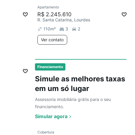
Ver
Apartamento
Redecorar
R$ 2.245.610
R. Santa Catarina, Lourdes
110
m²
3
2
Ver contato
Ver
Financiamento
Simule as melhores taxas
em um só lugar
Assessoria imobiliária grátis para o seu
financiamento.
Simular agora
Ver
Cobertura