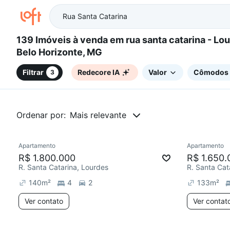
139 Imóveis à venda em rua santa catarina - Lourdes,
Belo Horizonte, MG
Filtrar
Redecore IA
Valor
Cômodos
3
Ordenar por:
Mais relevante
Apartamento
Apartamento
Redecorar
Chegou este mês
Redecor
R$ 1.800.000
R$ 1.650.
R. Santa Catarina, Lourdes
R. Santa Cat
140
m²
4
2
133
m²
Ver contato
Ver contat