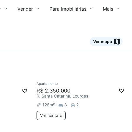
r
Vender
Para Imobiliárias
Mais
Ver mapa
Ver
Apartamento
Redecorar
R$ 2.350.000
R. Santa Catarina, Lourdes
126
m²
3
2
Ver contato