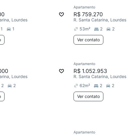
Apartamento
ar
Chegou este mês
00
R$ 759.270
arina, Lourdes
R. Santa Catarina, Lourdes
1
1
53
m²
2
2
o
Ver contato
Apartamento
ar
000
R$ 1.052.953
arina, Lourdes
R. Santa Catarina, Lourdes
2
2
62
m²
2
2
o
Ver contato
Apartamento