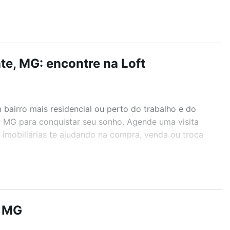
te, MG: encontre na Loft
airro mais residencial ou perto do trabalho e do
e, MG para conquistar seu sonho. Agende uma visita
imobiliárias te ajudando na compra, venda ou troca
r os filtros como quantidade de quartos, suítes, com
demia, salão de festas ou área verde e encontrar
, MG