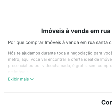
Imóveis à venda em rua 
Por que comprar Imóveis à venda em rua santa ca
Nós te ajudamos durante toda a negociação para você 
metrô, aqui você vai encontrar a oferta ideal de Imóv
presencial ou por videochamada, é grátis, sem compro
de imóveis.
Exibir mais
Como escolher um imóvel?
Use barra de busca no topo para pesquisar por ruas, 
ou sem vaga de garagem para combinar perfeitamente 
Con
Imóveis à venda em rua santa catarina - Lourdes, Belo