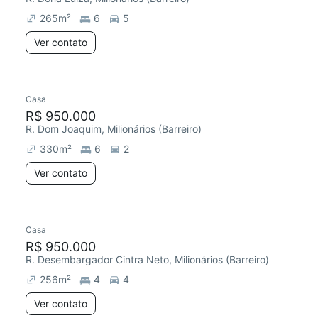
265
m²
6
5
Ver contato
Casa
R$ 950.000
R. Dom Joaquim, Milionários (Barreiro)
330
m²
6
2
Ver contato
Casa
R$ 950.000
R. Desembargador Cintra Neto, Milionários (Barreiro)
256
m²
4
4
Ver contato