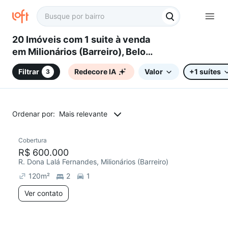
20 Imóveis com 1 suite à venda
em Milionários (Barreiro), Belo
Horizonte, MG
Filtrar
Redecore IA
Valor
+1 suítes
3
Ordenar por:
Mais relevante
Cobertura
Redecorar
R$ 600.000
R. Dona Lalá Fernandes, Milionários (Barreiro)
120
m²
2
1
Ver contato