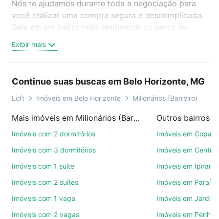
Nós te ajudamos durante toda a negociação para
você realizar uma compra segura e descomplicada.
Seja em um bairro mais residencial ou perto do
trabalho e do metrô, aqui você vai encontrar a
Exibir mais
oferta ideal de Imóveis com 1 suite à venda em
Milionários (Barreiro), Belo Horizonte, MG para
conquistar seu sonho. Agende uma visita presencial
Continue suas buscas em Belo Horizonte, MG
ou por videochamada, é grátis, sem compromisso e
você ainda conta com mais de 46 mil corretores e
Loft
Imóveis em Belo Horizonte
Milionários (Barreiro)
imobiliárias te ajudando na compra, venda ou troca
Mais imóveis em Milionários (Barreiro)
de imóveis.
Imóveis com 2 dormitórios
Imóveis em Copac
Como escolher um imóvel?
Imóveis com 3 dormitórios
Imóveis em Centro
Use barra de busca no topo para pesquisar por
Imóveis com 1 suíte
Imóveis em Ipirang
ruas, bairros e até condomínios favoritos. Você
Imóveis com 2 suítes
Imóveis em Paraíso
também pode usar os filtros como quantidade de
quartos, suítes, com ou sem vaga de garagem para
Imóveis com 1 vaga
Imóveis em Jardim
combinar perfeitamente com o preço, metragem e
Imóveis com 2 vagas
Imóveis em Penha
comodidades, como piscina, academia, salão de