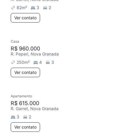
82
m²
3
2
Ver contato
Casa
R$ 960.000
R. Peperi, Nova Granada
250
m²
4
3
Ver contato
Apartamento
Redecorar
R$ 615.000
R. Garret, Nova Granada
3
2
Ver contato