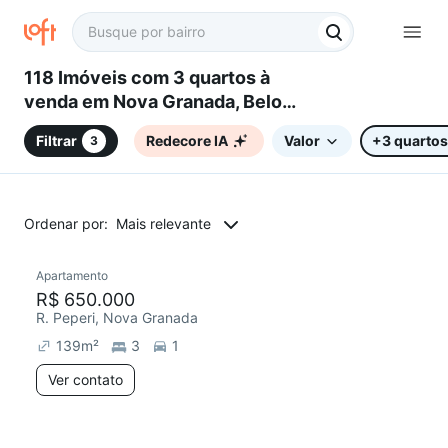
118 Imóveis com 3 quartos à
venda em Nova Granada, Belo
Horizonte, MG
Filtrar
Redecore IA
Valor
+3 quartos
3
Ordenar por:
Mais relevante
Apartamento
Redecorar
Chegou este mês
R$ 650.000
R. Peperi, Nova Granada
139
m²
3
1
Ver contato