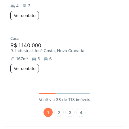
4
2
Ver contato
Casa
R$ 1.140.000
R. Industrial José Costa, Nova Granada
167
m²
5
6
Ver contato
Você viu 38 de 118 imóveis
1
2
3
4