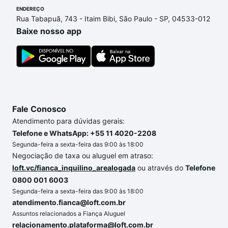
ENDEREÇO
ainda tem alguma dúvida dos custos envolvidos no
Rua Tabapuã, 743 - Itaim Bibi, São Paulo - SP, 04533-012
processo de compra, veja em nosso portal
quanto
Baixe nosso app
custa comprar um apartamento
e conte com a
gente para comprar o imóvel dos seus sonhos com
segurança e conforto. Loft, com você até as
chaves.
Fale Conosco
Atendimento para dúvidas gerais:
Telefone e WhatsApp: +55 11 4020-2208
Segunda-feira a sexta-feira das 9:00 às 18:00
Negociação de taxa ou aluguel em atraso:
loft.vc/fianca_inquilino_arealogada
ou através do
Telefone
0800 001 6003
Segunda-feira a sexta-feira das 9:00 às 18:00
atendimento.fianca@loft.com.br
Assuntos relacionados a Fiança Aluguel
relacionamento.plataforma@loft.com.br