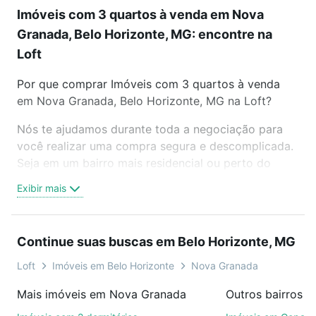
Imóveis com 3 quartos à venda em Nova
Granada, Belo Horizonte, MG: encontre na
Loft
Por que comprar Imóveis com 3 quartos à venda
em Nova Granada, Belo Horizonte, MG na Loft?
Nós te ajudamos durante toda a negociação para
você realizar uma compra segura e descomplicada.
Seja em um bairro mais residencial ou perto do
trabalho e do metrô, aqui você vai encontrar a
Exibir mais
oferta ideal de Imóveis com 3 quartos à venda em
Nova Granada, Belo Horizonte, MG para conquistar
seu sonho. Agende uma visita presencial ou por
Continue suas buscas em Belo Horizonte, MG
videochamada, é grátis, sem compromisso e você
ainda conta com mais de 46 mil corretores e
Loft
Imóveis em Belo Horizonte
Nova Granada
imobiliárias te ajudando na compra, venda ou troca
Mais imóveis em Nova Granada
de imóveis.