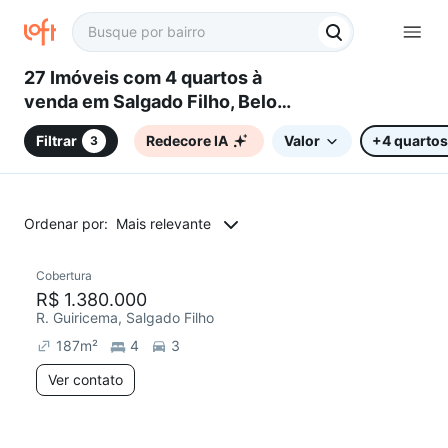
27 Imóveis com 4 quartos à
venda em Salgado Filho, Belo
Horizonte, MG
Filtrar
Redecore IA
Valor
+4 quartos
3
Ordenar por:
Mais relevante
Cobertura
R$ 1.380.000
R. Guiricema, Salgado Filho
187
m²
4
3
Ver contato