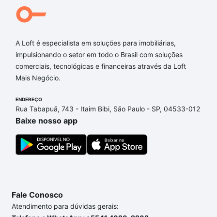
Qual o preço de Imóveis com 4 quartos à venda em
Salgado Filho, Belo Horizonte, MG?
A Loft é especialista em soluções para imobiliárias,
Aqui na Loft temos a oferta ideal para você, com
impulsionando o setor em todo o Brasil com soluções
Imóveis com 4 quartos à venda em Salgado Filho,
comerciais, tecnológicas e financeiras através da Loft
Belo Horizonte, MG que custam a partir de R$ 0 e
Mais Negócio.
com nossas opções de financiamento imobiliário as
parcelas podem se adequar ao seu orçamento. Se
ENDEREÇO
ainda tem alguma dúvida dos custos envolvidos no
Rua Tabapuã, 743 - Itaim Bibi, São Paulo - SP, 04533-012
processo de compra, veja em nosso portal
quanto
Baixe nosso app
custa comprar um apartamento
e conte com a
gente para comprar o imóvel dos seus sonhos com
segurança e conforto. Loft, com você até as
chaves.
Fale Conosco
Atendimento para dúvidas gerais: