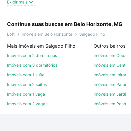
Exibir mais
oferta ideal de Imóveis com 4 quartos à venda em
Salgado Filho, Belo Horizonte, MG para conquistar
seu sonho. Agende uma visita presencial ou por
Continue suas buscas em Belo Horizonte, MG
videochamada, é grátis, sem compromisso e você
ainda conta com mais de 46 mil corretores e
Loft
Imóveis em Belo Horizonte
Salgado Filho
imobiliárias te ajudando na compra, venda ou troca
Mais imóveis em Salgado Filho
de imóveis.
Imóveis com 2 dormitórios
Imóveis em Copac
Como escolher um imóvel?
Imóveis com 3 dormitórios
Imóveis em Centro
Use barra de busca no topo para pesquisar por
Imóveis com 1 suíte
Imóveis em Ipirang
ruas, bairros e até condomínios favoritos. Você
Imóveis com 2 suítes
Imóveis em Paraíso
também pode usar os filtros como quantidade de
quartos, suítes, com ou sem vaga de garagem para
Imóveis com 1 vaga
Imóveis em Jardim
combinar perfeitamente com o preço, metragem e
Imóveis com 2 vagas
Imóveis em Penha
comodidades, como piscina, academia, salão de
festas ou área verde e encontrar Imóveis com 4
quartos à venda em Salgado Filho, Belo Horizonte,
MG ideal para você na Loft.