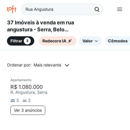
37 Imóveis à venda em rua
angustura - Serra, Belo
Horizonte, MG
Filtrar
Redecore IA
Valor
Cômodos
3
Ordenar por:
Mais relevante
3 anúncios
Apartamento
R$ 1.080.000
R. Angustura, Serra
3
2
Ver 3 anúncios