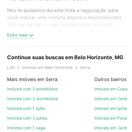
Nós te ajudamos durante toda a negociação para
você realizar uma compra segura e descomplicada.
Seja em um bairro mais residencial ou perto do
trabalho e do metrô, aqui você vai encontrar a
Exibir mais
oferta ideal de Imóveis à venda em rua angustura -
Serra, Belo Horizonte, MG para conquistar seu
sonho. Agende uma visita presencial ou por
Continue suas buscas em Belo Horizonte, MG
videochamada, é grátis, sem compromisso e você
ainda conta com mais de 46 mil corretores e
Loft
Imóveis em Belo Horizonte
Serra
imobiliárias te ajudando na compra, venda ou troca
Mais imóveis em Serra
de imóveis.
Imóveis com 2 dormitórios
Imóveis em Copac
Como escolher um imóvel?
Imóveis com 3 dormitórios
Imóveis em Centro
Use barra de busca no topo para pesquisar por
Imóveis com 1 suíte
Imóveis em Ipirang
ruas, bairros e até condomínios favoritos. Você
Imóveis com 2 suítes
Imóveis em Paraíso
também pode usar os filtros como quantidade de
quartos, suítes, com ou sem vaga de garagem para
Imóveis com 1 vaga
Imóveis em Jardim