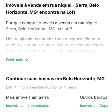
Imóveis à venda em rua niquel - Serra, Belo
Horizonte, MG: encontre na Loft
Por que comprar Imóveis à venda em rua niquel -
Serra, Belo Horizonte, MG na Loft?
Nós te ajudamos durante toda a negociação para
você realizar uma compra segura e descomplicada.
Seja em um bairro mais residencial ou perto do
trabalho e do metrô, aqui você vai encontrar a
Exibir mais
oferta ideal de Imóveis à venda em rua niquel -
Serra, Belo Horizonte, MG para conquistar seu
sonho. Agende uma visita presencial ou por
Continue suas buscas em Belo Horizonte, MG
videochamada, é grátis, sem compromisso e você
ainda conta com mais de 46 mil corretores e
Loft
Imóveis em Belo Horizonte
Serra
imobiliárias te ajudando na compra, venda ou troca
Mais imóveis em Serra
de imóveis.
Imóveis com 2 dormitórios
Imóveis em Copac
Como escolher um imóvel?