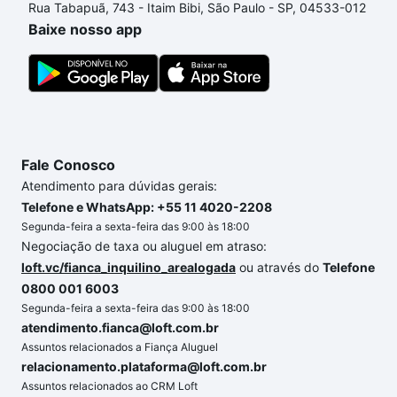
Rua Tabapuã, 743 - Itaim Bibi, São Paulo - SP, 04533-012
processo de compra, veja em nosso portal
quanto
Baixe nosso app
custa comprar um apartamento
e conte com a
gente para comprar o imóvel dos seus sonhos com
segurança e conforto. Loft, com você até as
chaves.
Fale Conosco
Atendimento para dúvidas gerais:
Telefone e WhatsApp: +55 11 4020-2208
Segunda-feira a sexta-feira das 9:00 às 18:00
Negociação de taxa ou aluguel em atraso:
loft.vc/fianca_inquilino_arealogada
ou através do
Telefone
0800 001 6003
Segunda-feira a sexta-feira das 9:00 às 18:00
atendimento.fianca@loft.com.br
Assuntos relacionados a Fiança Aluguel
relacionamento.plataforma@loft.com.br
Assuntos relacionados ao CRM Loft