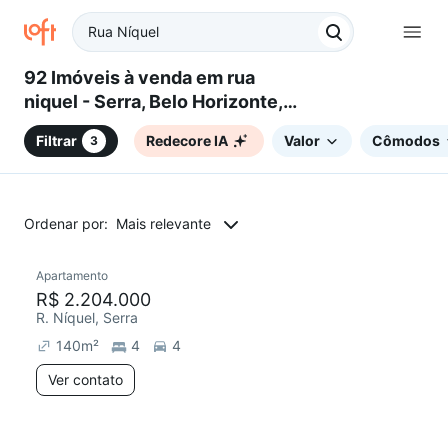
92 Imóveis à venda em rua
niquel - Serra, Belo Horizonte,
MG
Filtrar
Redecore IA
Valor
Cômodos
3
Ordenar por:
Mais relevante
Apartamento
Redecorar
R$ 2.204.000
R. Níquel, Serra
140
m²
4
4
Ver contato