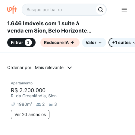
1.646 Imóveis com 1 suite à
venda em Sion, Belo Horizonte,
MG
Filtrar
Redecore IA
Valor
+1 suítes
3
Ordenar por:
Mais relevante
20 anúncios
Apartamento
Chegou este mês
R$ 2.200.000
R. da Groenlândia, Sion
1980
m²
2
3
Ver 20 anúncios
4 anúncios