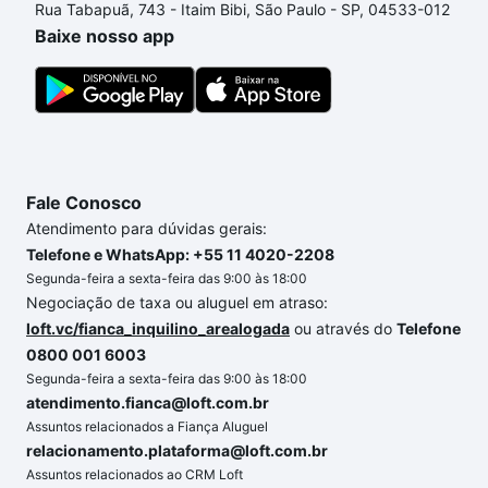
Rua Tabapuã, 743 - Itaim Bibi, São Paulo - SP, 04533-012
custa comprar um apartamento
e conte com a
Baixe nosso app
gente para comprar o imóvel dos seus sonhos com
segurança e conforto. Loft, com você até as
chaves.
Fale Conosco
Atendimento para dúvidas gerais:
Telefone e WhatsApp: +55 11 4020-2208
Segunda-feira a sexta-feira das 9:00 às 18:00
Negociação de taxa ou aluguel em atraso:
loft.vc/fianca_inquilino_arealogada
ou através do
Telefone
0800 001 6003
Segunda-feira a sexta-feira das 9:00 às 18:00
atendimento.fianca@loft.com.br
Assuntos relacionados a Fiança Aluguel
relacionamento.plataforma@loft.com.br
Assuntos relacionados ao CRM Loft