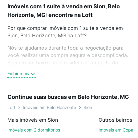
Imóveis com 1 suite à venda em Sion, Belo
Horizonte, MG: encontre na Loft
Por que comprar Imóveis com 1 suite à venda em
Sion, Belo Horizonte, MG na Loft?
Nós te ajudamos durante toda a negociação para
você realizar uma compra segura e descomplicada.
Seja em um bairro mais residencial ou perto do
trabalho e do metrô, aqui você vai encontrar a
Exibir mais
oferta ideal de Imóveis com 1 suite à venda em
Sion, Belo Horizonte, MG para conquistar seu sonho.
Agende uma visita presencial ou por videochamada,
Continue suas buscas em Belo Horizonte, MG
é grátis, sem compromisso e você ainda conta com
mais de 46 mil corretores e imobiliárias te ajudando
Loft
Imóveis em Belo Horizonte
Sion
na compra, venda ou troca de imóveis.
Mais imóveis em Sion
Como escolher um imóvel?
Imóveis com 2 dormitórios
Imóveis em Copac