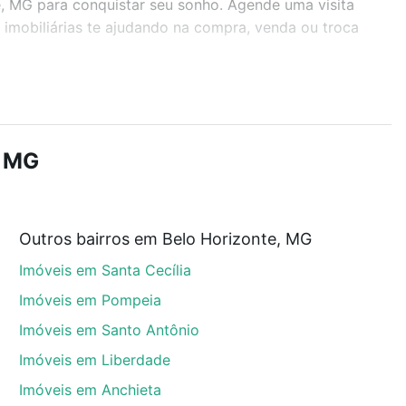
te, MG para conquistar seu sonho. Agende uma visita
imobiliárias te ajudando na compra, venda ou troca
r os filtros como quantidade de quartos, suítes, com
demia, salão de festas ou área verde e encontrar
, MG
Outros bairros em Belo Horizonte, MG
onte, MG que custam a partir de R$ 0 e com nossas
Imóveis em Santa Cecília
ida dos custos envolvidos no processo de compra,
us sonhos com segurança e conforto. Loft, com você
Imóveis em Pompeia
Imóveis em Santo Antônio
Imóveis em Liberdade
Imóveis em Anchieta