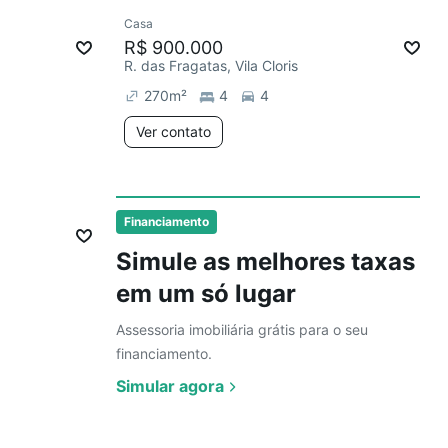
Ver
Casa
R$ 900.000
R. das Fragatas, Vila Cloris
270
m²
4
4
Ver contato
Ver
Financiamento
Simule as melhores taxas
em um só lugar
Assessoria imobiliária grátis para o seu
financiamento.
Simular agora
Ver