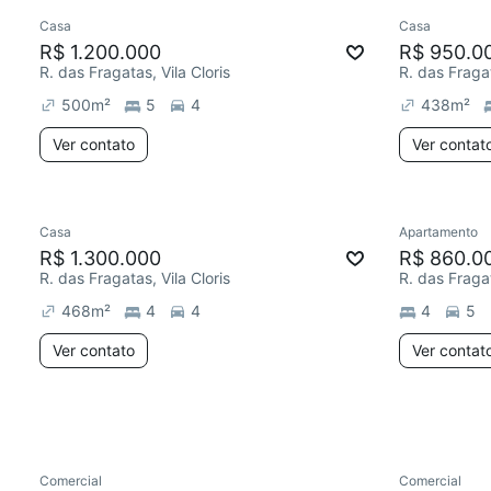
Casa
Casa
Redecor
R$ 1.200.000
R$ 950.0
R. das Fragatas, Vila Cloris
R. das Fragat
500
m²
5
4
438
m²
Ver contato
Ver contat
Casa
Apartamento
Redecor
R$ 1.300.000
R$ 860.0
R. das Fragatas, Vila Cloris
R. das Fragat
468
m²
4
4
4
5
Ver contato
Ver contat
Comercial
Comercial