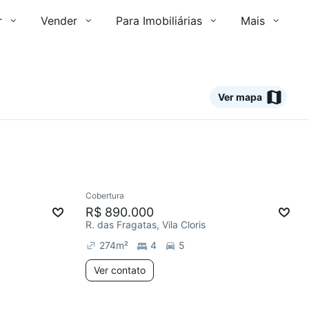
r
Vender
Para Imobiliárias
Mais
Ver mapa
Ver
Cobertura
Redecorar
R$ 890.000
R. das Fragatas, Vila Cloris
274
m²
4
5
Ver contato