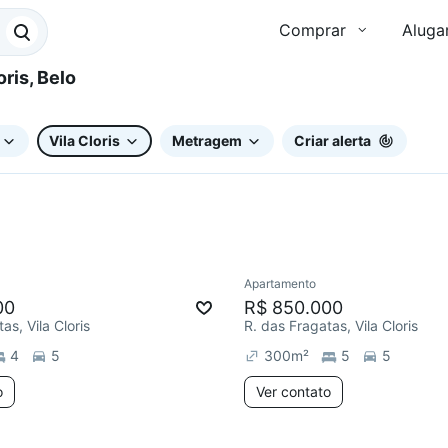
Comprar
Aluga
Vila Cloris
Metragem
Criar alerta
Apartamento
Redecorar
00
R$ 850.000
as, Vila Cloris
R. das Fragatas, Vila Cloris
4
5
300
m²
5
5
o
Ver contato