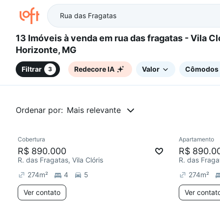
13 Imóveis à venda em rua das fragatas - Vila Cloris, Belo
Horizonte, MG
Filtrar
Redecore IA
Valor
Cômodos
3
Ordenar por:
Mais relevante
Cobertura
Apartamento
Redecorar
R$ 890.000
R$ 890.0
R. das Fragatas, Vila Clóris
R. das Fragat
274
m²
4
5
274
m²
Ver contato
Ver contat