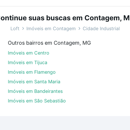
bairros e até condomínios favoritos. Você também pode usa
com o preço, metragem e comodidades, como piscina, aca
ontinue suas buscas em Contagem, 
Contagem, MG ideal para você na Loft.
Loft
Imóveis em Contagem
Cidade Industrial
em Cidade Industrial, Contagem, MG?
Outros bairros em Contagem, MG
veis com 2 quartos à venda em Cidade Industrial, Contage
Imóveis em Centro
em se adequar ao seu orçamento. Se ainda tem alguma dúv
amento
e conte com a gente para comprar o imóvel dos se
Imóveis em Tijuca
Imóveis em Flamengo
Imóveis em Santa Maria
Imóveis em Bandeirantes
Imóveis em São Sebastião