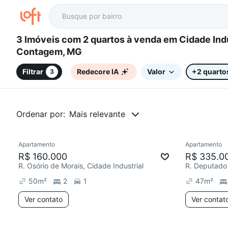
3 Imóveis com 2 quartos à venda em Cidade Industrial,
Contagem, MG
Filtrar
Redecore IA
Valor
+2 quarto
3
Ordenar por:
Mais relevante
Apartamento
Apartamento
Redecorar
Redecor
R$ 160.000
R$ 335.0
R. Osório de Morais, Cidade Industrial
50
m²
2
1
47
m²
Ver contato
Ver contat