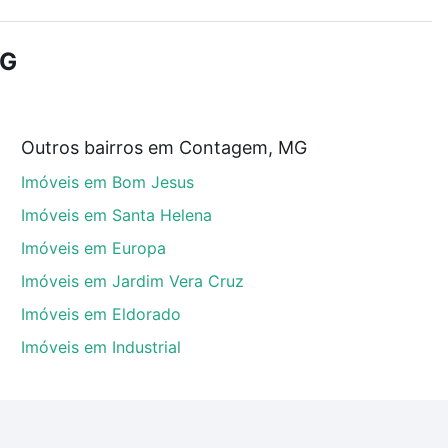
r os filtros como quantidade de quartos, suítes, com
demia, salão de festas ou área verde e encontrar
MG
Outros bairros em Contagem, MG
m, MG que custam a partir de R$ 0 e com nossas
Imóveis em Bom Jesus
ida dos custos envolvidos no processo de compra,
us sonhos com segurança e conforto. Loft, com você
Imóveis em Santa Helena
Imóveis em Europa
Imóveis em Jardim Vera Cruz
Imóveis em Eldorado
Imóveis em Industrial