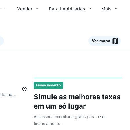
r
Vender
Para Imobiliárias
Mais
Ver mapa
Ver
Financiamento
Av. General David Sarnoff, Cidade Industrial
Simule as melhores taxas
em um só lugar
Assessoria imobiliária grátis para o seu
financiamento.