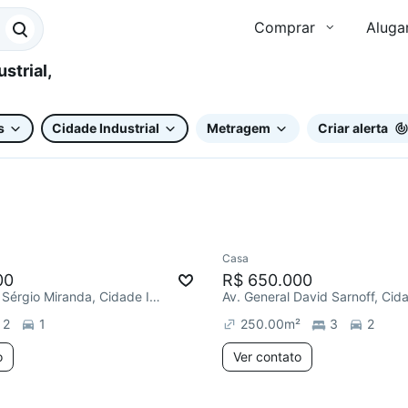
Comprar
Aluga
s
Cidade Industrial
Metragem
Criar alerta
Casa
ar
Chegou este mês
00
R$ 650.000
R. Deputado Sérgio Miranda, Cidade Industrial
2
1
250.00
m²
3
2
o
Ver contato