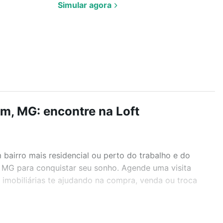
Simular agora
m, MG: encontre na Loft
airro mais residencial ou perto do trabalho e do
, MG para conquistar seu sonho. Agende uma visita
imobiliárias te ajudando na compra, venda ou troca