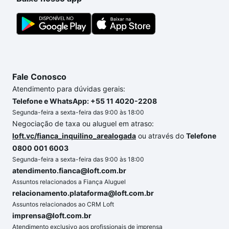
a gente para comprar o imóvel dos seus sonhos
com segurança e conforto. Loft, com você até as
chaves.
Fale Conosco
Atendimento para dúvidas gerais:
Telefone e WhatsApp: +55 11 4020-2208
Segunda-feira a sexta-feira das 9:00 às 18:00
Negociação de taxa ou aluguel em atraso:
loft.vc/fianca_inquilino_arealogada
ou através do
Telefone
0800 001 6003
Segunda-feira a sexta-feira das 9:00 às 18:00
atendimento.fianca@loft.com.br
Assuntos relacionados a Fiança Aluguel
relacionamento.plataforma@loft.com.br
Assuntos relacionados ao CRM Loft
imprensa@loft.com.br
Atendimento exclusivo aos profissionais de imprensa