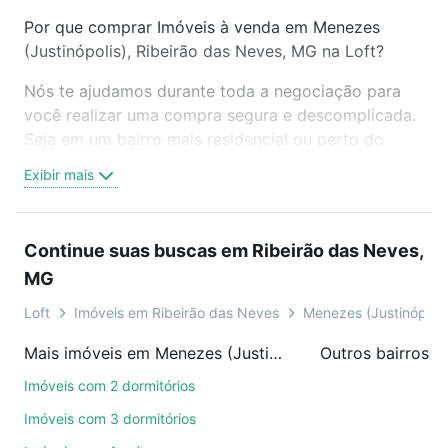
Por que comprar Imóveis à venda em Menezes
(Justinópolis), Ribeirão das Neves, MG na Loft?
Nós te ajudamos durante toda a negociação para
você realizar uma compra segura e descomplicada.
Seja em um bairro mais residencial ou perto do
trabalho e do metrô, aqui você vai encontrar a
Exibir mais
oferta ideal de Imóveis à venda em Menezes
(Justinópolis), Ribeirão das Neves, MG para
conquistar seu sonho. Agende uma visita presencial
Continue suas buscas em Ribeirão das Neves,
ou por videochamada, é grátis, sem compromisso e
MG
você ainda conta com mais de 46 mil corretores e
imobiliárias te ajudando na compra, venda ou troca
Loft
Imóveis em Ribeirão das Neves
Menezes (Justinópolis
de imóveis.
Mais imóveis em Menezes (Justinópolis)
Como escolher um imóvel?
Imóveis com 2 dormitórios
Use barra de busca no topo para pesquisar por
Imóveis com 3 dormitórios
ruas, bairros e até condomínios favoritos. Você