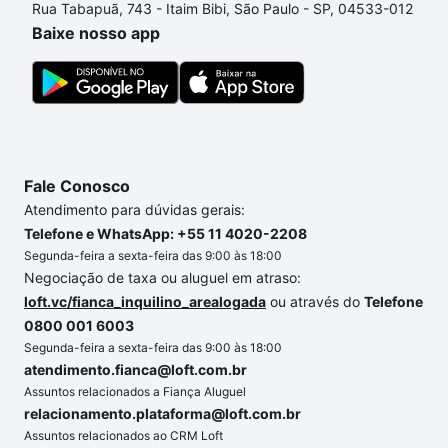
Rua Tabapuã, 743 - Itaim Bibi, São Paulo - SP, 04533-012
um apartamento
e conte com a gente para comprar
Baixe nosso app
o imóvel dos seus sonhos com segurança e
conforto. Loft, com você até as chaves.
Fale Conosco
Atendimento para dúvidas gerais:
Telefone e WhatsApp: +55 11 4020-2208
Segunda-feira a sexta-feira das 9:00 às 18:00
Negociação de taxa ou aluguel em atraso:
loft.vc/fianca_inquilino_arealogada
ou através do
Telefone
0800 001 6003
Segunda-feira a sexta-feira das 9:00 às 18:00
atendimento.fianca@loft.com.br
Assuntos relacionados a Fiança Aluguel
relacionamento.plataforma@loft.com.br
Assuntos relacionados ao CRM Loft