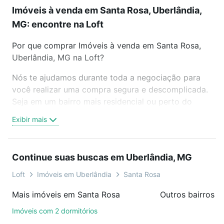
Imóveis à venda em Santa Rosa, Uberlândia,
MG: encontre na Loft
Por que comprar Imóveis à venda em Santa Rosa,
Uberlândia, MG na Loft?
Nós te ajudamos durante toda a negociação para
você realizar uma compra segura e descomplicada.
Seja em um bairro mais residencial ou perto do
trabalho e do metrô, aqui você vai encontrar a
Exibir mais
oferta ideal de Imóveis à venda em Santa Rosa,
Uberlândia, MG para conquistar seu sonho. Agende
uma visita presencial ou por videochamada, é grátis,
Continue suas buscas em Uberlândia, MG
sem compromisso e você ainda conta com mais de
46 mil corretores e imobiliárias te ajudando na
Loft
Imóveis em Uberlândia
Santa Rosa
compra, venda ou troca de imóveis.
Mais imóveis em Santa Rosa
Outros bairros 
Como escolher um imóvel?
Imóveis com 2 dormitórios