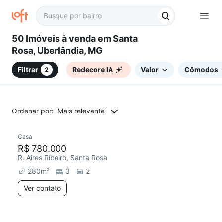
50 Imóveis à venda em Santa
Rosa, Uberlândia, MG
Filtrar
Redecore IA
Valor
Cômodos
2
Ordenar por:
Mais relevante
Casa
R$ 780.000
R. Aires Ribeiro, Santa Rosa
280
m²
3
2
Ver contato